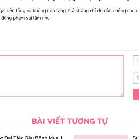
ái nên tặng và không nên tặng. Nó không chỉ để dành riêng cho n
 đùng phạm sai lầm nha.
BÀI VIẾT TƯƠNG TỰ
: Đại Tiệc Gấu Bông Mua 1
Su