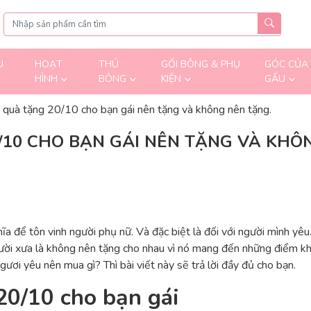
U
HOẠT
THÚ
GỐI BÔNG & PHỤ
GÓC CỦA
HÌNH
BÔNG
KIỆN
GẤU
quà tặng 20/10 cho bạn gái nên tặng và không nên tặng.
10 CHO BẠN GÁI NÊN TẶNG VÀ KHÔ
 để tôn vinh người phụ nữ. Và đặc biệt là đối với người mình yêu
ời xưa là không nên tặng cho nhau vì nó mang đến những điểm khô
ơi yêu nên mua gì? Thì bài viết này sẽ trả lời đầy đủ cho bạn.
0/10 cho bạn gái