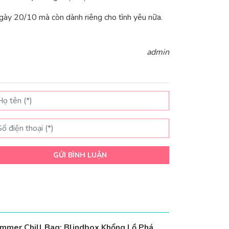
gày 20/10 mà còn dành riêng cho tình yêu nữa.
admin
GỬI BÌNH LUẬN
mmer Chill Bag: Blindbox Khổng Lồ Phá