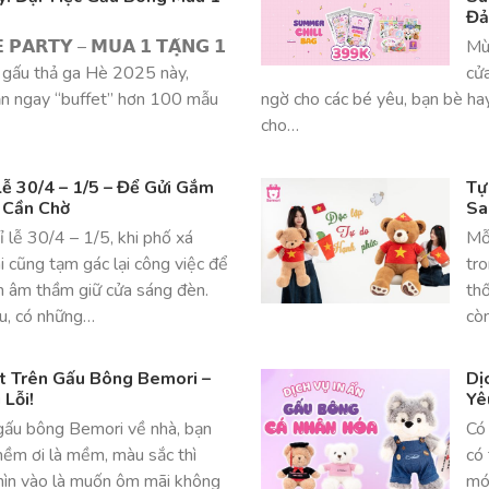
Đả
 𝗣𝗔𝗥𝗧𝗬 – 𝗠𝗨𝗔 𝟭 𝗧𝗔̣̆𝗡𝗚 𝟭
Mù
 gấu thả ga Hè 2025 này,
cử
ăn ngay “buffet” hơn 100 mẫu
ngờ cho các bé yêu, bạn bè ha
cho…
ễ 30/4 – 1/5 – Để Gửi Gắm
Tự
 Cần Chờ
Sa
 lễ 30/4 – 1/5, khi phố xá
Mỗi
ai cũng tạm gác lại công việc để
tr
n âm thầm giữ cửa sáng đèn.
thố
ểu, có những…
còn
ật Trên Gấu Bông Bemori –
Dị
Lỗi!
Yê
ấu bông Bemori về nhà, bạn
Có 
mềm ơi là mềm, màu sắc thì
có 
nhìn vào là muốn ôm mãi không
món