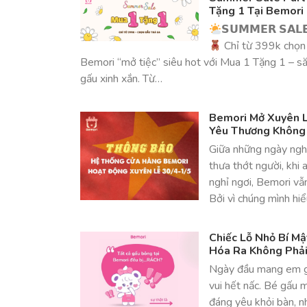
Tặng 1 Tại Bemori
𝗦𝗨𝗠𝗠𝗘𝗥 𝗦𝗔𝗟𝗘
Chỉ từ 399k chọn
Bemori “mở tiệc” siêu hot với Mua 1 Tặng 1 – s
gấu xinh xắn. Từ…
Bemori Mở Xuyên L
Yêu Thương Không
Giữa những ngày nghỉ
thưa thớt người, khi 
nghỉ ngơi, Bemori vẫ
Bởi vì chúng mình hi
Chiếc Lỗ Nhỏ Bí M
Hóa Ra Không Phải 
Ngày đầu mang em g
vui hết nấc. Bé gấu 
đáng yêu khỏi bàn, 