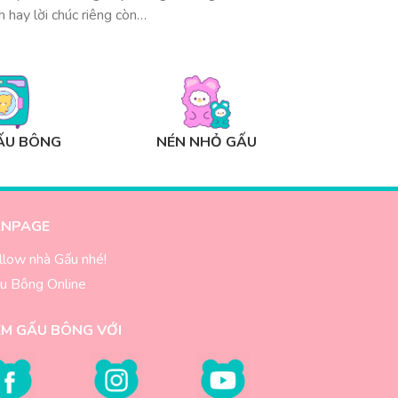
h hay lời chúc riêng còn…
ẤU BÔNG
NÉN NHỎ GẤU
ANPAGE
llow nhà Gấu nhé!
u Bông Online
EM GẤU BÔNG VỚI