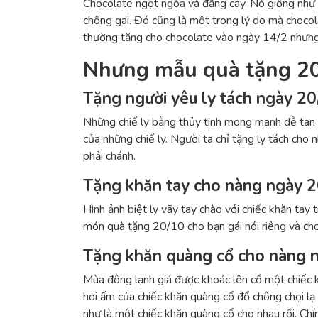
Chocolate ngọt ngòa và đắng cay. Nó giống như n
chông gai. Đó cũng là một trong lý do mà chocol
thường tặng cho chocolate vào ngày 14/2 nhưng
Nhưng mẫu quà tặng 20/
Tặng người yêu ly tách ngày 20
Những chiế ly bằng thủy tinh mong manh dễ tan b
của những chiế ly. Người ta chỉ tặng ly tách cho 
phải chánh.
Tặng khăn tay cho nàng ngày 2
Hình ảnh biệt ly vãy tay chào với chiếc khăn tay
món quà tặng 20/10 cho bạn gái nói riêng và cho 
Tặng khăn quàng cổ cho nàng 
Mùa đông lạnh giá được khoác lên cổ một chiếc k
hơi ấm của chiếc khăn quàng cổ đổ chông chọi lạ 
như là một chiếc khăn quàng cổ cho nhau rồi. Chí