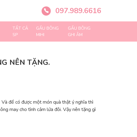
097.989.6616
TẤT CẢ
GẤU BÔNG
GẤU BÔNG
SP
MIHI
GHI ÂM
NG NÊN TẶNG.
. Và để có được một món quà thật ý nghĩa thì
ng may cho tình cảm lứa đôi. Vậy nên tặng gì