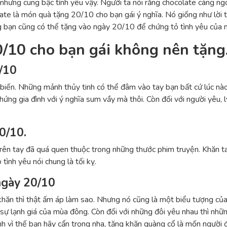
hưng cung bậc tình yêu vậy. Người ta nói rằng chocolate càng ngo
ate là món quà tặng 20/10 cho bạn gái ý nghĩa. Nó giống như lời t
 bạn cũng có thể tặng vào ngày 20/10 để chứng tỏ tình yêu của 
10 cho bạn gái không nên tặng
/10
iến. Những mảnh thủy tinh có thể đâm vào tay bạn bất cứ lúc nào
nhứng gia đình với ý nghĩa sum vầy mà thôi. Còn đối với người yêu,
0/10.
 trên tay đã quá quen thuộc trong những thước phim truyện. Khăn t
tình yêu nói chung là tối kỵ.
ngày 20/10
hăn thì thật ấm áp làm sao. Nhưng nó cũng là một biểu tượng của 
sự lạnh giá của mùa đông. Còn đối với những đôi yêu nhau thì nhữn
nh vì thế bạn hãy cẩn trọng nha, tặng khăn quàng cổ là mốn người 