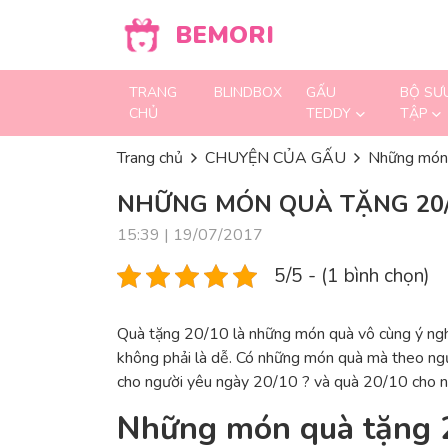
Skip to content
BEMORI
TRANG
BLINDBOX
GẤU
BỘ SƯ
CHỦ
TEDDY
TẬP
Trang chủ
CHUYỆN CỦA GẤU
Những món 
NHỮNG MÓN QUÀ TẶNG 20/
15:39 | 19/07/2017
5/5 - (1 bình chọn)
Quà tặng 20/10 là những món quà vô cùng ý nghĩa
không phải là dễ. Có những món quà mà theo ngư
cho người yêu ngày 20/10 ? và quà 20/10 cho ngư
Những món quà tặng 2