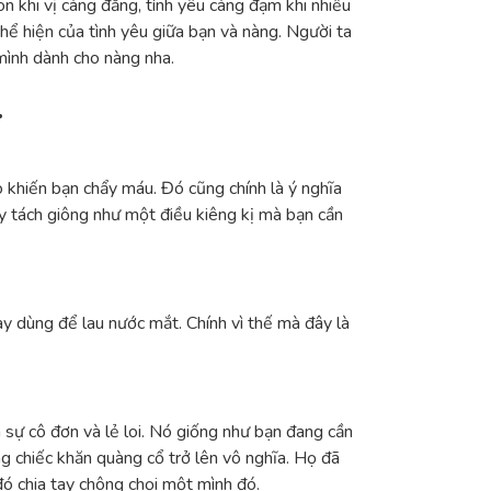
n khi vị càng đắng, tình yêu càng đạm khi nhiều
hể hiện của tình yêu giữa bạn và nàng. Người ta
mình dành cho nàng nha.
.
 khiến bạn chẩy máu. Đó cũng chính là ý nghĩa
 ly tách giông như một điều kiêng kị mà bạn cần
ay dùng để lau nước mắt. Chính vì thế mà đây là
sự cô đơn và lẻ loi. Nó giống như bạn đang cần
g chiếc khăn quàng cổ trở lên vô nghĩa. Họ đã
đó chia tay chông chọi một mình đó.