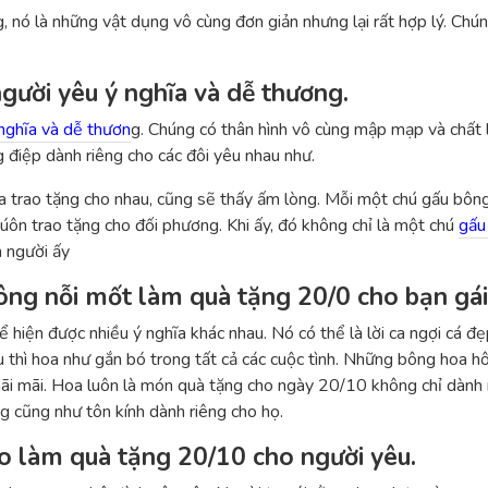
nó là những vật dụng vô cùng đơn giản nhưng lại rất hợp lý. Chúng
gười yêu ý nghĩa và dễ thương.
nghĩa và dễ thươn
g. Chúng có thân hình vô cùng mập mạp và chất l
điệp dành riêng cho các đôi yêu nhau như.
a trao tặng cho nhau, cũng sẽ thấy ấm lòng. Mỗi một chú gấu bôn
ôn trao tặng cho đối phương. Khi ấy, đó không chỉ là một chú
gấu
n người ấy
ng nỗi mốt làm quà tặng 20/0 cho bạn gái
ể hiện được nhiều ý nghĩa khác nhau. Nó có thể là lời ca ngợi cá đẹ
 thì hoa như gắn bó trong tất cả các cuộc tình. Những bông hoa hô
mãi mãi. Hoa luôn là món quà tặng cho ngày 20/10 không chỉ dành 
ng cũng như tôn kính dành riêng cho họ.
o làm quà tặng 20/10 cho người yêu.