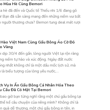
o Mùa Hè Cùng Bemori
a hè đã đến và Quốc tế Thiếu nhi 1/6 đang gõ
a! Bạn đã sẵn sàng mang đến những niềm vui bất
y người thương chưa? Bemori tung deal mát rượi
 Hào Việt Nam Cùng Gấu Bông Áo Cờ Đỏ
o Vàng
 dịp 30/4 đến gần, lòng người Việt lại rộn ràng
ong niềm tự hào và xúc động. Ngày đất nước
ng nhất không chỉ là một dấu mốc lịch sử, mà
 là biểu tượng của lòng yêu nước,…
ch Vụ In Ấn Gấu Bông Cá Nhân Hóa Theo
u Cầu Đã Có Mặt Tại Bemori
bao giờ bạn từng nghĩ rằng một chú gấu bông lại
thể kể câu chuyện của riêng mình? Không chỉ là
 quà dễ thương, một chú gấu bông in tên, in