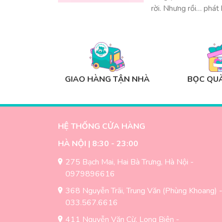
rời. Nhưng rồi… phá
GIAO HÀNG TẬN NHÀ
BỌC QUÀ
HỆ THỐNG CỬA HÀNG
HÀ NỘI | 8:30 - 23:00
275 Bạch Mai, Hai Bà Trưng, Hà Nội -
0979896616
368 Nguyễn Trãi, Trung Văn (Phùng Khoang) 
033.567.6616
411 Nguyễn Văn Cừ, Long Biên -