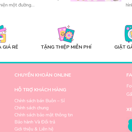
t hiện một đường…
hìn
 GIÁ RẺ
TẶNG THIỆP MIỄN PHÍ
GIẶT G
CHUYỂN KHOẢN ONLINE
F
Fo
HỖ TRỢ KHÁCH HÀNG
Gấ
Chính sách bán Buôn – Sỉ
Chính sách chung
X
-
Chính sách bảo mật thông tin
Bảo hành Và Đổi trả
Giới thiệu & Liên hệ