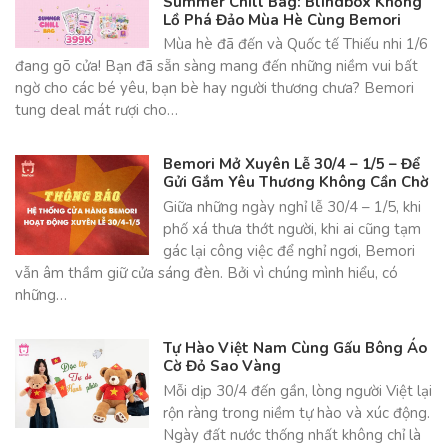
Summer Chill Bag: Blindbox Khổng
Lồ Phá Đảo Mùa Hè Cùng Bemori
Mùa hè đã đến và Quốc tế Thiếu nhi 1/6
đang gõ cửa! Bạn đã sẵn sàng mang đến những niềm vui bất
ngờ cho các bé yêu, bạn bè hay người thương chưa? Bemori
tung deal mát rượi cho…
Bemori Mở Xuyên Lễ 30/4 – 1/5 – Để
Gửi Gắm Yêu Thương Không Cần Chờ
Giữa những ngày nghỉ lễ 30/4 – 1/5, khi
phố xá thưa thớt người, khi ai cũng tạm
gác lại công việc để nghỉ ngơi, Bemori
vẫn âm thầm giữ cửa sáng đèn. Bởi vì chúng mình hiểu, có
những…
Tự Hào Việt Nam Cùng Gấu Bông Áo
Cờ Đỏ Sao Vàng
Mỗi dịp 30/4 đến gần, lòng người Việt lại
rộn ràng trong niềm tự hào và xúc động.
Ngày đất nước thống nhất không chỉ là