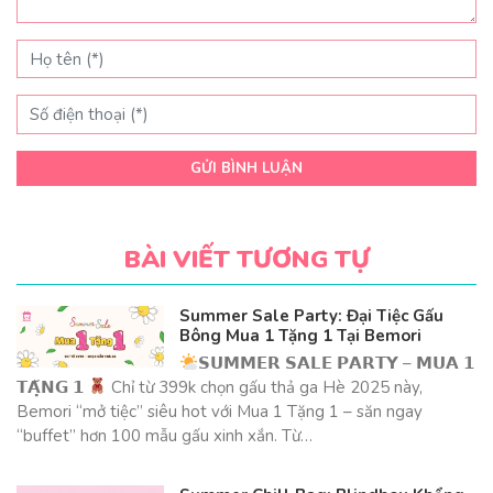
GỬI BÌNH LUẬN
BÀI VIẾT TƯƠNG TỰ
Summer Sale Party: Đại Tiệc Gấu
Bông Mua 1 Tặng 1 Tại Bemori
𝗦𝗨𝗠𝗠𝗘𝗥 𝗦𝗔𝗟𝗘 𝗣𝗔𝗥𝗧𝗬 – 𝗠𝗨𝗔 𝟭
𝗧𝗔̣̆𝗡𝗚 𝟭
Chỉ từ 399k chọn gấu thả ga Hè 2025 này,
Bemori “mở tiệc” siêu hot với Mua 1 Tặng 1 – săn ngay
“buffet” hơn 100 mẫu gấu xinh xắn. Từ…