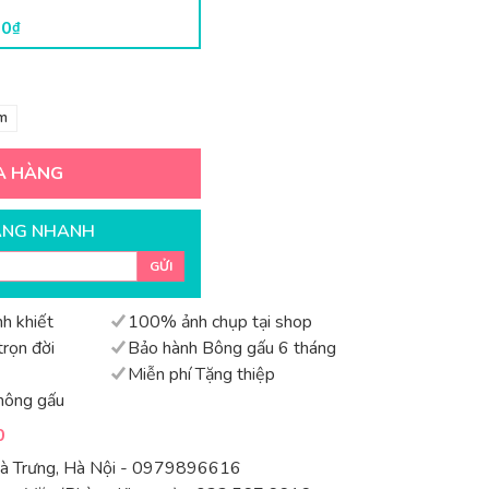
00
₫
m
A HÀNG
ÀNG NHANH
GỬI
h khiết
100% ảnh chụp tại shop
rọn đời
Bảo hành Bông gấu 6 tháng
Miễn phí Tặng thiệp
hông gấu
0
Bà Trưng, Hà Nội - 0979896616