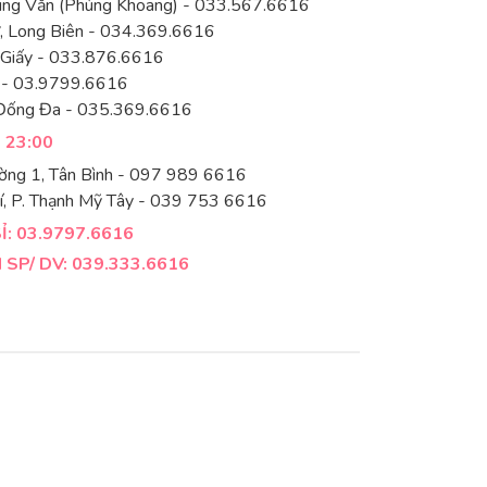
rung Văn (Phùng Khoang) - 033.567.6616
 Long Biên - 034.369.6616
 Giấy - 033.876.6616
 - 03.9799.6616
Đống Đa - 035.369.6616
- 23:00
ờng 1, Tân Bình - 097 989 6616
í, P. Thạnh Mỹ Tây - 039 753 6616
: 03.9797.6616
SP/ DV: 039.333.6616