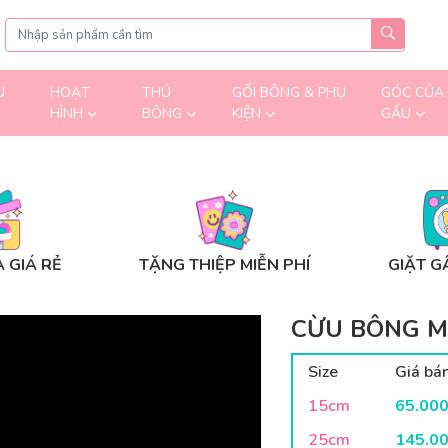
U
HOẠT
THÚ
GỐI BÔNG & PHỤ
GÓC CỦA
HÌNH
BÔNG
KIỆN
GẤU
 GIÁ RẺ
TẶNG THIỆP MIỄN PHÍ
GIẶT G
CỪU BÔNG M
Size
Giá bá
15cm
65.00
25cm
145.0