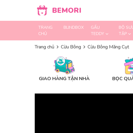
Skip to content
BEMORI
TRANG
BLINDBOX
GẤU
BỘ SƯ
CHỦ
TEDDY
TẬP
Trang chủ
Cừu Bông
Cừu Bông Măng Cụt
GIAO HÀNG TẬN NHÀ
BỌC QUÀ