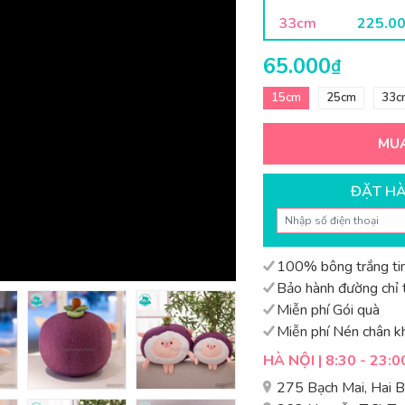
33cm
225.0
65.000
₫
15cm
25cm
33c
MU
ĐẶT H
100% bông trắng tin
Bảo hành đường chỉ t
Miễn phí Gói quà
Miễn phí Nén chân k
HÀ NỘI | 8:30 - 23:0
275 Bạch Mai, Hai 