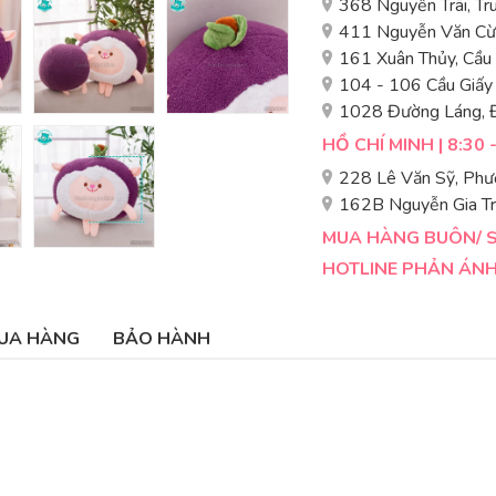
368 Nguyễn Trãi, T
411 Nguyễn Văn Cừ,
161 Xuân Thủy, Cầu
104 - 106 Cầu Giấy
1028 Đường Láng, 
HỒ CHÍ MINH | 8:30 
228 Lê Văn Sỹ, Phư
162B Nguyễn Gia Tr
MUA HÀNG BUÔN/ SỈ
HOTLINE PHẢN ÁNH 
UA HÀNG
BẢO HÀNH