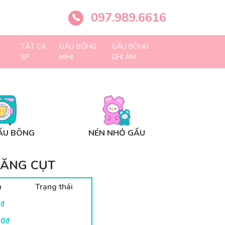
097.989.6616
TẤT CẢ
GẤU BÔNG
GẤU BÔNG
SP
MIHI
GHI ÂM
ẤU BÔNG
NÉN NHỎ GẤU
ĂNG CỤT
n
Trạng thái
0
₫
00
₫