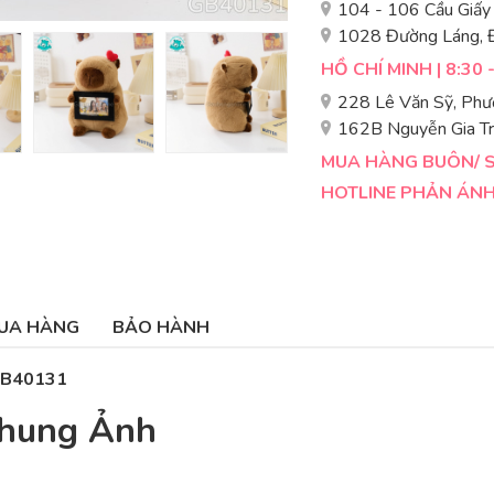
104 - 106 Cầu Giấy
1028 Đường Láng, 
HỒ CHÍ MINH | 8:30 
228 Lê Văn Sỹ, Phư
162B Nguyễn Gia Tr
MUA HÀNG BUÔN/ SỈ
HOTLINE PHẢN ÁNH 
UA HÀNG
BẢO HÀNH
 GB40131
Khung Ảnh