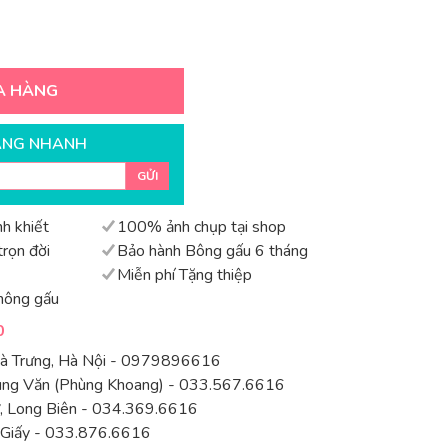
A HÀNG
ÀNG NHANH
GỬI
h khiết
100% ảnh chụp tại shop
rọn đời
Bảo hành Bông gấu 6 tháng
Miễn phí Tặng thiệp
hông gấu
0
Bà Trưng, Hà Nội - 0979896616
rung Văn (Phùng Khoang) - 033.567.6616
 Long Biên - 034.369.6616
 Giấy - 033.876.6616