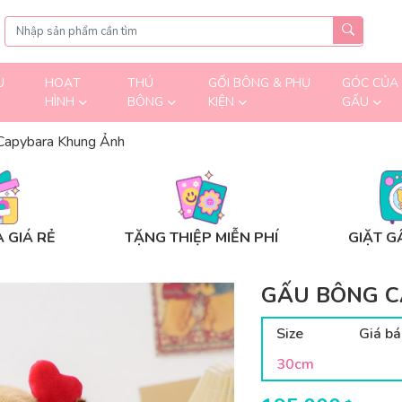
U
HOẠT
THÚ
GỐI BÔNG & PHỤ
GÓC CỦA
HÌNH
BÔNG
KIỆN
GẤU
Capybara Khung Ảnh
 GIÁ RẺ
TẶNG THIỆP MIỄN PHÍ
GIẶT G
GẤU BÔNG 
Size
Giá bá
30cm