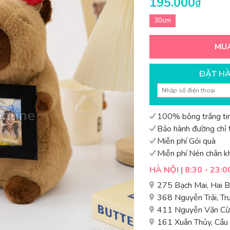
195.000
₫
30cm
MU
ĐẶT H
100% bông trắng tin
Bảo hành đường chỉ t
Miễn phí Gói quà
Miễn phí Nén chân k
HÀ NỘI | 8:30 - 23:0
275 Bạch Mai, Hai 
368 Nguyễn Trãi, T
411 Nguyễn Văn Cừ,
161 Xuân Thủy, Cầu