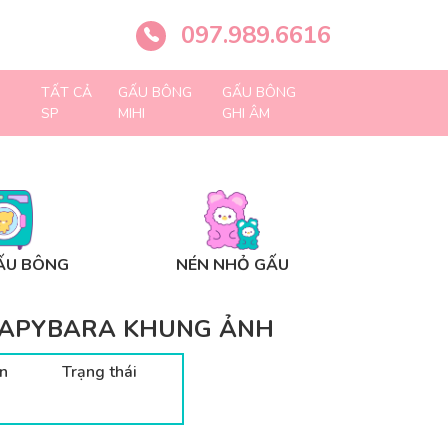
097.989.6616
TẤT CẢ
GẤU BÔNG
GẤU BÔNG
SP
MIHI
GHI ÂM
ẤU BÔNG
NÉN NHỎ GẤU
CAPYBARA KHUNG ẢNH
n
Trạng thái