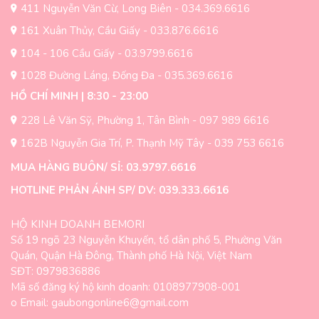
chọn
411 Nguyễn Văn Cừ, Long Biên - 034.369.6616
chọn
trên
trên
161 Xuân Thủy, Cầu Giấy - 033.876.6616
trang
trang
sản
104 - 106 Cầu Giấy - 03.9799.6616
sản
phẩm
1028 Đường Láng, Đống Đa - 035.369.6616
phẩm
HỒ CHÍ MINH | 8:30 - 23:00
228 Lê Văn Sỹ, Phường 1, Tân Bình - 097 989 6616
162B Nguyễn Gia Trí, P. Thạnh Mỹ Tây - 039 753 6616
MUA HÀNG BUÔN/ SỈ: 03.9797.6616
HOTLINE PHẢN ÁNH SP/ DV: 039.333.6616
HỘ KINH DOANH BEMORI
Số 19 ngõ 23 Nguyễn Khuyến, tổ dân phố 5, Phường Văn
Quán, Quận Hà Đông, Thành phố Hà Nội, Việt Nam
SĐT: 0979836886
Mã số đăng ký hộ kinh doanh: 0108977908-001
o Email: gaubongonline6@gmail.com