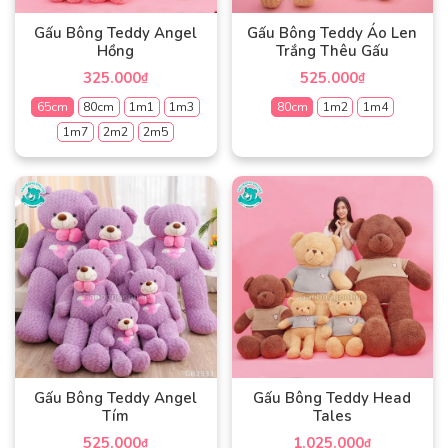
chọn
thể
có
Gấu Bông Teddy Angel
Gấu Bông Teddy Áo Len
được
thể
Hồng
Trắng Thêu Gấu
chọn
được
325.000
525.000
₫
₫
trên
chọn
trang
65cm
80cm
1m1
1m3
80cm
1m2
1m4
trên
sản
trang
1m7
2m2
2m5
Sản
phẩm
sản
phẩm
Sản
phẩm
này
phẩm
có
này
nhiều
có
biến
nhiều
thể.
biến
Các
thể.
tùy
Các
chọn
tùy
có
chọn
thể
có
Gấu Bông Teddy Angel
Gấu Bông Teddy Head
được
thể
Tím
Tales
chọn
được
525.000
1.025.000
₫
₫