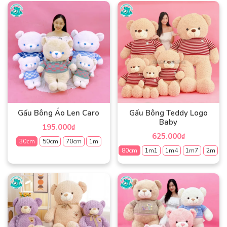
Gấu Bông Áo Len Caro
Gấu Bông Teddy Logo
Baby
195.000
₫
625.000
₫
30cm
50cm
70cm
1m
80cm
1m1
1m4
1m7
2m
Sản
Sản
phẩm
phẩm
này
này
có
có
nhiều
nhiều
biến
biến
thể.