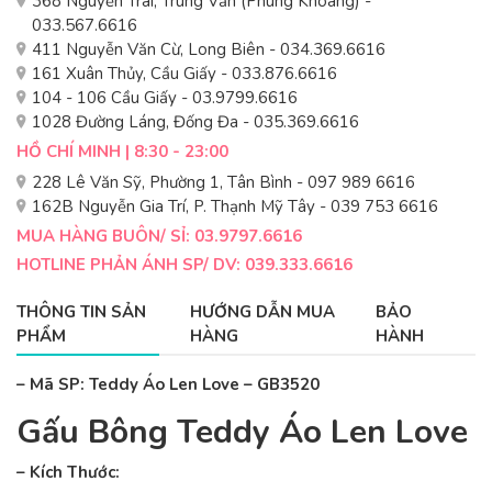
368 Nguyễn Trãi, Trung Văn (Phùng Khoang) -
033.567.6616
411 Nguyễn Văn Cừ, Long Biên - 034.369.6616
161 Xuân Thủy, Cầu Giấy - 033.876.6616
104 - 106 Cầu Giấy - 03.9799.6616
1028 Đường Láng, Đống Đa - 035.369.6616
HỒ CHÍ MINH | 8:30 - 23:00
228 Lê Văn Sỹ, Phường 1, Tân Bình - 097 989 6616
162B Nguyễn Gia Trí, P. Thạnh Mỹ Tây - 039 753 6616
MUA HÀNG BUÔN/ SỈ: 03.9797.6616
HOTLINE PHẢN ÁNH SP/ DV: 039.333.6616
THÔNG TIN SẢN
HƯỚNG DẪN MUA
BẢO
PHẨM
HÀNG
HÀNH
– Mã SP: Teddy Áo Len Love – GB3520
Gấu Bông Teddy Áo Len Love
– Kích Thước: