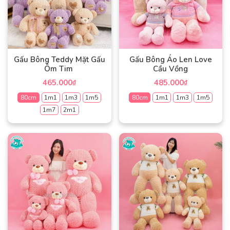
thể.
Các
Các
tùy
tùy
chọn
chọn
có
có
thể
Gấu Bông Teddy Mặt Gấu
Gấu Bông Áo Len Love
thể
được
Ôm Tim
Cầu Vồng
được
chọn
465.000
485.000
₫
₫
chọn
trên
80cm
1m1
1m3
1m5
80cm
1m1
1m3
1m5
trên
trang
trang
1m7
2m1
sản
Sản
sản
phẩm
phẩm
Sản
phẩm
này
phẩm
có
này
nhiều
có
biến
nhiều
thể.
biến
Các
thể.
tùy
Các
chọn
tùy
có