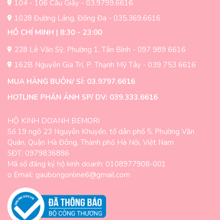
104 - 106 Cầu Giấy - 03.9799.6616
sản
phẩm
1028 Đường Láng, Đống Đa - 035.369.6616
phẩm
HỒ CHÍ MINH | 8:30 - 23:00
228 Lê Văn Sỹ, Phường 1, Tân Bình - 097 989 6616
162B Nguyễn Gia Trí, P. Thạnh Mỹ Tây - 039 753 6616
MUA HÀNG BUÔN/ SỈ: 03.9797.6616
HOTLINE PHẢN ÁNH SP/ DV: 039.333.6616
HỘ KINH DOANH BEMORI
Số 19 ngõ 23 Nguyễn Khuyến, tổ dân phố 5, Phường Văn
Quán, Quận Hà Đông, Thành phố Hà Nội, Việt Nam
SĐT: 0979836886
Mã số đăng ký hộ kinh doanh: 0108977908-001
o Email: gaubongonline6@gmail.com