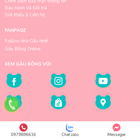
Chính sách bảo mật thông tin
Bảo hành Và Đổi trả
Giới thiệu & Liên hệ
FANPAGE
Follow nhà Gấu nhé!
Gấu Bông Online
XEM GẤU BÔNG VỚI
©2012 – 2025
Gaubongonline.vn
0979896616
Chat zalo
Messeger