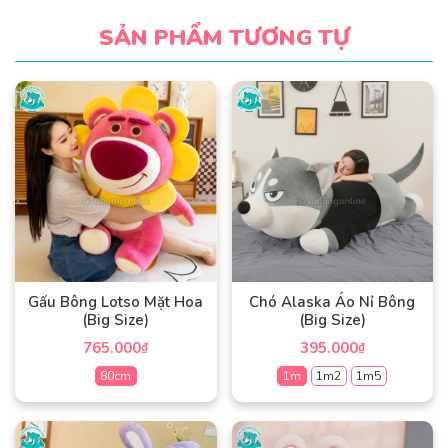
SẢN PHẨM TƯƠNG TỰ
Gấu Bông Lotso Mặt Hoa
Chó Alaska Áo Nỉ Bông
(Big Size)
(Big Size)
765.000
395.000
₫
₫
80cm
1m
1m2
1m5
Sản
Sản
phẩm
phẩm