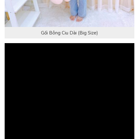
Gối Bông Ciu Dài (Big Size)