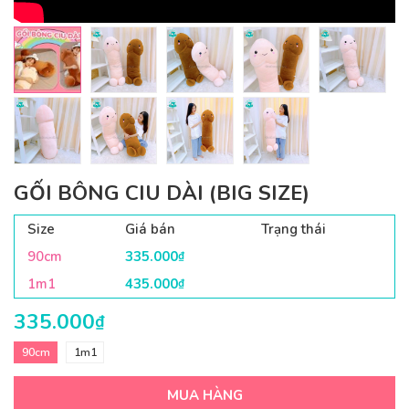
GỐI BÔNG CIU DÀI (BIG SIZE)
Size
Giá bán
Trạng thái
90cm
335.000
₫
1m1
435.000
₫
335.000
₫
90cm
1m1
MUA HÀNG