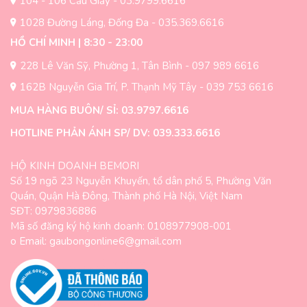
104 - 106 Cầu Giấy - 03.9799.6616
sản
sản
1028 Đường Láng, Đống Đa - 035.369.6616
phẩm
phẩm
HỒ CHÍ MINH | 8:30 - 23:00
228 Lê Văn Sỹ, Phường 1, Tân Bình - 097 989 6616
162B Nguyễn Gia Trí, P. Thạnh Mỹ Tây - 039 753 6616
MUA HÀNG BUÔN/ SỈ: 03.9797.6616
HOTLINE PHẢN ÁNH SP/ DV: 039.333.6616
HỘ KINH DOANH BEMORI
Số 19 ngõ 23 Nguyễn Khuyến, tổ dân phố 5, Phường Văn
Quán, Quận Hà Đông, Thành phố Hà Nội, Việt Nam
SĐT: 0979836886
Mã số đăng ký hộ kinh doanh: 0108977908-001
o Email: gaubongonline6@gmail.com