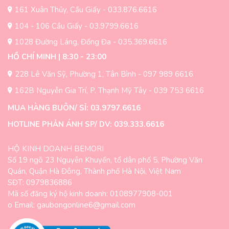
trang
trên
161 Xuân Thủy, Cầu Giấy - 033.876.6616
sản
trang
104 - 106 Cầu Giấy - 03.9799.6616
phẩm
sản
1028 Đường Láng, Đống Đa - 035.369.6616
phẩm
HỒ CHÍ MINH | 8:30 - 23:00
228 Lê Văn Sỹ, Phường 1, Tân Bình - 097 989 6616
162B Nguyễn Gia Trí, P. Thạnh Mỹ Tây - 039 753 6616
MUA HÀNG BUÔN/ SỈ: 03.9797.6616
HOTLINE PHẢN ÁNH SP/ DV: 039.333.6616
HỘ KINH DOANH BEMORI
Số 19 ngõ 23 Nguyễn Khuyến, tổ dân phố 5, Phường Văn
Quán, Quận Hà Đông, Thành phố Hà Nội, Việt Nam
SĐT: 0979836886
Mã số đăng ký hộ kinh doanh: 0108977908-001
o Email: gaubongonline6@gmail.com