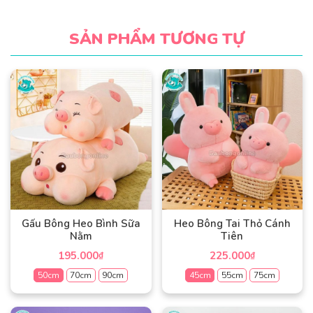
SẢN PHẨM TƯƠNG TỰ
Gấu Bông Heo Bình Sữa
Heo Bông Tai Thỏ Cánh
Nằm
Tiên
195.000
225.000
₫
₫
50cm
70cm
90cm
45cm
55cm
75cm
Sản
Sản