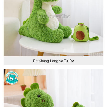
Bé Khủng Long và Túi Bơ