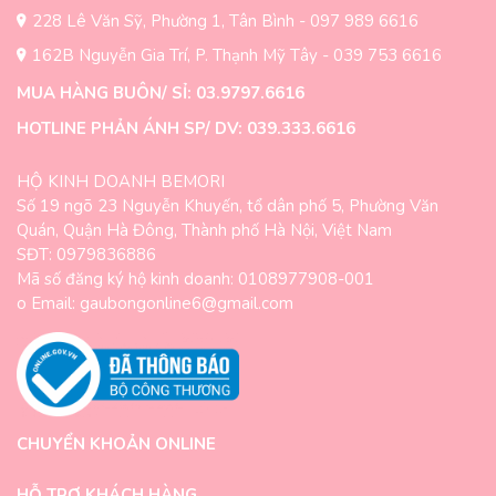
228 Lê Văn Sỹ, Phường 1, Tân Bình - 097 989 6616
162B Nguyễn Gia Trí, P. Thạnh Mỹ Tây - 039 753 6616
MUA HÀNG BUÔN/ SỈ: 03.9797.6616
HOTLINE PHẢN ÁNH SP/ DV: 039.333.6616
HỘ KINH DOANH BEMORI
Số 19 ngõ 23 Nguyễn Khuyến, tổ dân phố 5, Phường Văn
Quán, Quận Hà Đông, Thành phố Hà Nội, Việt Nam
SĐT: 0979836886
Mã số đăng ký hộ kinh doanh: 0108977908-001
o Email: gaubongonline6@gmail.com
CHUYỂN KHOẢN ONLINE
HỖ TRỢ KHÁCH HÀNG