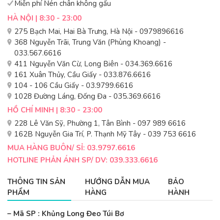
Miễn phí Nén chân không gấu
HÀ NỘI | 8:30 - 23:00
275 Bạch Mai, Hai Bà Trưng, Hà Nội - 0979896616
368 Nguyễn Trãi, Trung Văn (Phùng Khoang) -
033.567.6616
411 Nguyễn Văn Cừ, Long Biên - 034.369.6616
161 Xuân Thủy, Cầu Giấy - 033.876.6616
104 - 106 Cầu Giấy - 03.9799.6616
1028 Đường Láng, Đống Đa - 035.369.6616
HỒ CHÍ MINH | 8:30 - 23:00
228 Lê Văn Sỹ, Phường 1, Tân Bình - 097 989 6616
162B Nguyễn Gia Trí, P. Thạnh Mỹ Tây - 039 753 6616
MUA HÀNG BUÔN/ SỈ: 03.9797.6616
HOTLINE PHẢN ÁNH SP/ DV: 039.333.6616
THÔNG TIN SẢN
HƯỚNG DẪN MUA
BẢO
PHẨM
HÀNG
HÀNH
– Mã SP : Khủng Long Đeo Túi Bơ