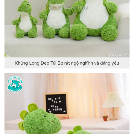
Khủng Long Đeo Túi Bơ rất ngộ nghĩnh và đáng yêu