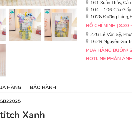
161 Xuân Thủy, Cầu
104 - 106 Cầu Giấy
1028 Đường Láng, 
HỒ CHÍ MINH | 8:30 
228 Lê Văn Sỹ, Phư
162B Nguyễn Gia Tr
MUA HÀNG BUÔN/ SỈ
HOTLINE PHẢN ÁNH 
UA HÀNG
BẢO HÀNH
– GB22825
Stitch Xanh