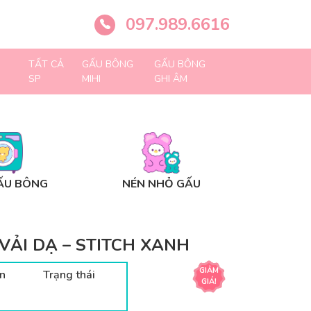
097.989.6616
TẤT CẢ
GẤU BÔNG
GẤU BÔNG
SP
MIHI
GHI ÂM
ẤU BÔNG
NÉN NHỎ GẤU
VẢI DẠ – STITCH XANH
GIẢM
n
Trạng thái
GIÁ!