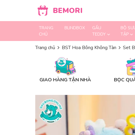
Skip to content
BEMORI
TRANG
BLINDBOX
GẤU
BỘ SƯ
CHỦ
TEDDY
TẬP
Trang chủ
BST Hoa Bông Không Tàn
Set B
GIAO HÀNG TẬN NHÀ
BỌC QUÀ