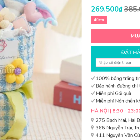
269.500
385.
₫
40cm
MU
ĐẶT H
100% bông trắng tin
Bảo hành đường chỉ t
Miễn phí Gói quà
Miễn phí Nén chân k
HÀ NỘI | 8:30 - 23:0
275 Bạch Mai, Hai 
368 Nguyễn Trãi, T
411 Nguyễn Văn Cừ,