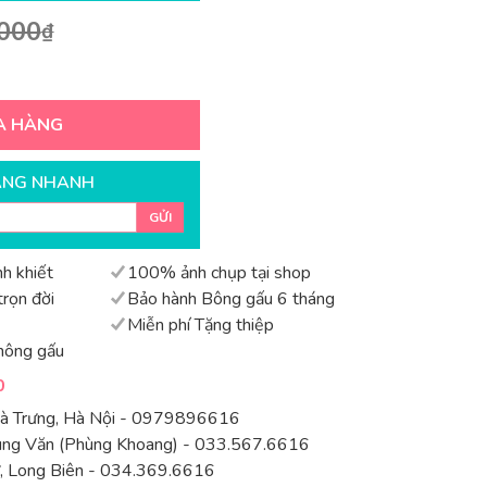
000
₫
A HÀNG
ÀNG NHANH
GỬI
h khiết
100% ảnh chụp tại shop
rọn đời
Bảo hành Bông gấu 6 tháng
Miễn phí Tặng thiệp
hông gấu
0
Bà Trưng, Hà Nội - 0979896616
rung Văn (Phùng Khoang) - 033.567.6616
 Long Biên - 034.369.6616