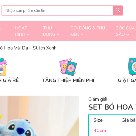
U
HOẠT
THÚ
GỐI BÔNG & PHỤ
GÓC CỦA
HÌNH
BÔNG
KIỆN
GẤU
ó Hoa Vải Dạ – Stitch Xanh
 GIÁ RẺ
TẶNG THIỆP MIỄN PHÍ
GIẶT G
Giảm giá!
SET BÓ HOA 
Size
Giá bá
40cm