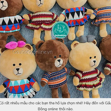
Có rất nhiều mẫu cho các bạn tha hồ lựa chọn nhé! Hãy đến với Gấ
Bông online thôi nào.