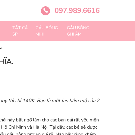
097.989.6616
TẤT CẢ
GẤU BÔNG
GẤU BÔNG
SP
MIHI
GHI ÂM
a.
HĨA.
ony thì chỉ 140K. Bạn là một fan hâm mộ của 2
hái này bất ngờ làm cho các bạn gái rất yêu mến
 Hồ Chí Minh và Hà Nội. Tại đây, các bé sẽ được
 mẫu gấu bông brown giá rẻ. Nào hãy cùng khám