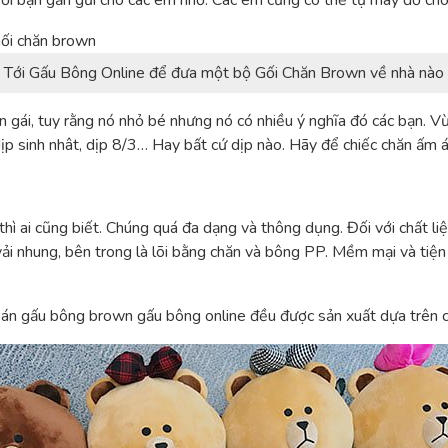
gười bạn gần gũi cho các em nhỏ. Các em cũng có thể tự may đồ cho
Tới Gấu Bông Online để đưa một bộ Gối Chăn Brown về nhà nào
 gái, tuy rằng nó nhỏ bé nhưng nó có nhiều ý nghĩa đó các bạn. Vừ
dịp sinh nhât, dịp 8/3… Hay bất cứ dịp nào. Hãy để chiếc chăn ấm
hì ai cũng biết. Chúng quá đa dạng và thông dụng. Đối với chất l
ải nhung, bên trong là lõi bằng chăn và bông PP. Mềm mại và tiện
bán gấu bông brown gấu bông online đều được sản xuất dựa trên c