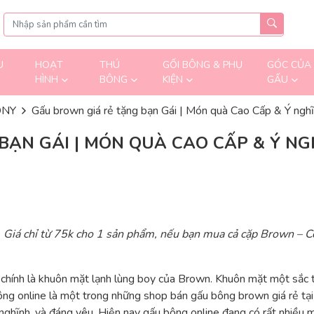
U
HOẠT
THÚ
GỐI BÔNG & PHỤ
GÓC CỦA
HÌNH
BÔNG
KIỆN
GẤU
ONY
Gấu brown giá rẻ tặng bạn Gái | Món quà Cao Cấp & Ý nghĩ
ẠN GÁI | MÓN QUÀ CAO CẤP & Ý NG
. Giá chỉ từ 75k cho 1 sản phẩm, nếu bạn mua cả cặp Brown – C
 chính là khuôn mặt lạnh lùng boy của Brown. Khuôn mặt một sắc t
bông online là một trong những shop bán gấu bông brown giá rẻ tại
ghĩnh, và đáng yêu. Hiện nay gấu bông online đang có rất nhiều