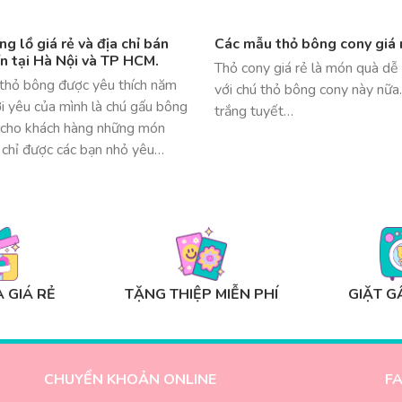
 lồ giá rẻ và địa chỉ bán
Các mẫu thỏ bông cony giá r
ín tại Hà Nội và TP HCM.
Thỏ cony giá rẻ là món quà dễ 
thỏ bông được yêu thích năm
với chú thỏ bông cony này nữa
i yêu của mình là chú gấu bông
trắng tuyết…
cho khách hàng những món
 chỉ được các bạn nhỏ yêu…
 GIÁ RẺ
TẶNG THIỆP MIỄN PHÍ
GIẶT G
CHUYỂN KHOẢN ONLINE
F