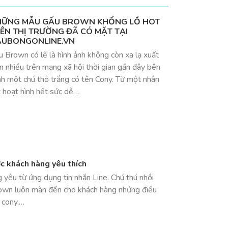
ỮNG MẪU GẤU BROWN KHỔNG LỒ HOT
ÊN THỊ TRƯỜNG ĐÃ CÓ MẶT TẠI
UBONGONLINE.VN
 Brown có lẽ là hình ảnh không còn xa lạ xuất
n nhiều trên mạng xã hội thời gian gần đây bên
nh một chú thỏ trắng có tên Cony. Từ một nhân
 hoạt hình hết sức dễ…
c khách hàng yêu thích
yêu từ ứng dụng tin nhắn Line. Chú thú nhồi
own luôn màn đến cho khách hàng nhứng điều
g cony,…