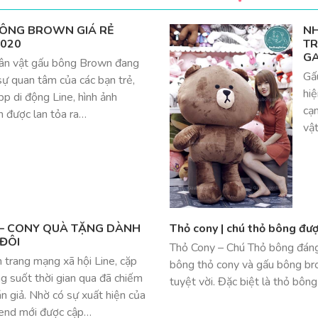
BÔNG BROWN GIÁ RẺ
NH
2020
TR
GA
nhân vật gấu bông Brown đang
Gấu
sự quan tâm của các bạn trẻ,
hiệ
pp di động Line, hình ảnh
cạ
 được lan tỏa ra…
vật
– CONY QUÀ TẶNG DÀNH
Thỏ cony | chú thỏ bông đượ
ĐÔI
Thỏ Cony – Chú Thỏ bông đáng 
n trang mạng xã hội Line, cặp
bông thỏ cony và gấu bông br
g suốt thời gian qua đã chiếm
tuyệt vời. Đặc biệt là thỏ bôn
án giả. Nhờ có sự xuất hiện của
rend mới được cập…