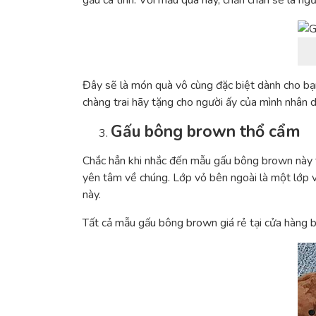
gấu cá tính. Với mẫu quà này, chắn chắn sẽ là n
Đây sẽ là món quà vô cùng đặc biệt dành cho bạn
chàng trai hãy tặng cho người ấy của mình nhân 
Gấu bông brown thổ cẩm
Chắc hẳn khi nhắc đến mẫu gấu bông brown này t
yên tâm về chúng. Lớp vỏ bên ngoài là một lớp v
này.
Tất cả mẫu gấu bông brown giá rẻ tại cửa hàng 