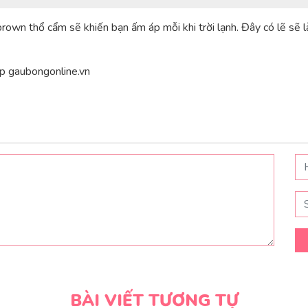
rown thổ cẩm sẽ khiến bạn ấm áp mỗi khi trời lạnh. Đây có lẽ sẽ 
p gaubongonline.vn
BÀI VIẾT TƯƠNG TỰ