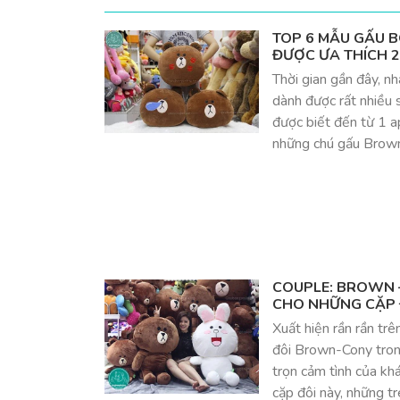
TOP 6 MẪU GẤU 
ĐƯỢC ƯA THÍCH 
Thời gian gần đây, 
dành được rất nhiều 
được biết đến từ 1 a
những chú gấu Brown
COUPLE: BROWN 
CHO NHỮNG CẶP 
Xuất hiện rần rần trê
đôi Brown-Cony tron
trọn cảm tình của kh
cặp đôi này, những t