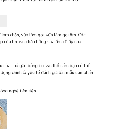
 gấu mặc, thỏa sức sáng tạo của trẻ thơ.
 làm chăn, vừa làm gối, vừa làm gối ôm. Các
 áp của brown chăn bông sửa ấm cô ấy nha.
iệu của chú gấu bông brown thổ cẩm bạn có thể
 dụng chính là yêu tố đánh giá lên mẫu sản phẩm
ông nghệ tiên tiến.