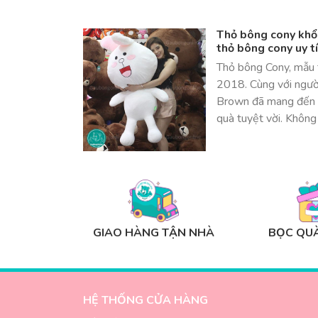
Thỏ bông cony khổng
thỏ bông cony uy t
Thỏ bông Cony, mẫu 
2018. Cùng với ngườ
Brown đã mang đến 
quà tuyệt vời. Không
GIAO HÀNG TẬN NHÀ
BỌC QUÀ
HỆ THỐNG CỬA HÀNG