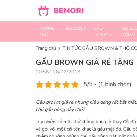
Skip to content
BEMORI
TRANG
BLINDBOX
GẤU
BỘ SƯ
CHỦ
TEDDY
TẬP
Trang chủ
TIN TỨC GẤU BROWN & THỎ C
GẤU BROWN GIÁ RẺ TẶNG B
20:58 | 28/02/2018
5/5 - (1 bình chọn)
Gấu brown giá rẻ nhưng kiểu dáng rất bắt mắt
chú gấu bông này chứ?.
Tuy nhiên, có một thứ không bao giờ thay đổi đó
và gọi với một cái tên khác là gấu mặt đơ. Gấu 
chiêm ngưỡng những chú gấu bông bắt mắt ngộ n