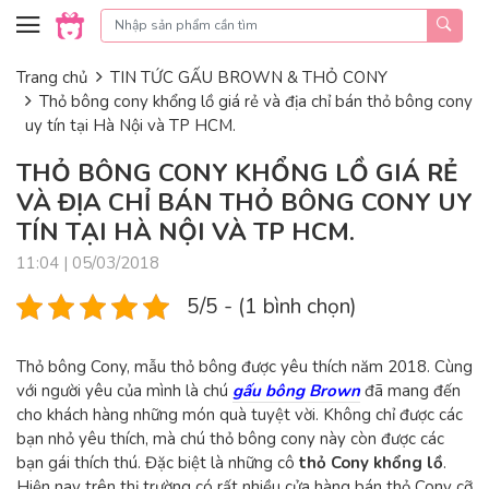
Skip to content
Trang chủ
TIN TỨC GẤU BROWN & THỎ CONY
Thỏ bông cony khổng lồ giá rẻ và địa chỉ bán thỏ bông cony
uy tín tại Hà Nội và TP HCM.
THỎ BÔNG CONY KHỔNG LỒ GIÁ RẺ
VÀ ĐỊA CHỈ BÁN THỎ BÔNG CONY UY
TÍN TẠI HÀ NỘI VÀ TP HCM.
11:04 | 05/03/2018
5/5 - (1 bình chọn)
Thỏ bông Cony, mẫu thỏ bông được yêu thích năm 2018. Cùng
với người yêu của mình là chú
gấu bông Brown
đã mang đến
cho khách hàng những món quà tuyệt vời. Không chỉ được các
bạn nhỏ yêu thích, mà chú thỏ bông cony này còn được các
bạn gái thích thú. Đặc biệt là những cô
thỏ Cony khổng lồ
.
Hiện nay trên thị trường có rất nhiều cửa hàng bán thỏ Cony cỡ