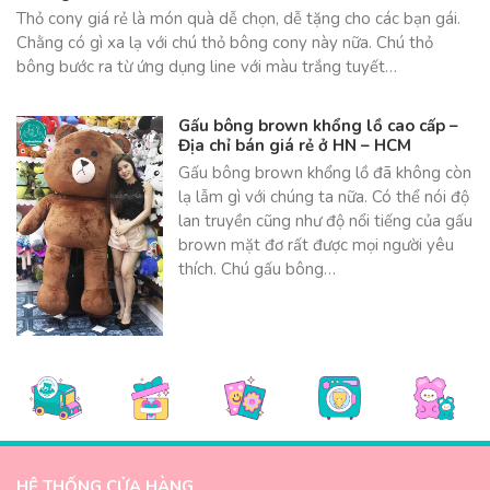
Thỏ cony giá rẻ là món quà dễ chọn, dễ tặng cho các bạn gái.
Chằng có gì xa lạ với chú thỏ bông cony này nữa. Chú thỏ
bông bước ra từ ứng dụng line với màu trắng tuyết…
Gấu bông brown khổng lồ cao cấp –
Địa chỉ bán giá rẻ ở HN – HCM
Gấu bông brown khổng lồ đã không còn
lạ lẫm gì với chúng ta nữa. Có thể nói độ
lan truyền cũng như độ nổi tiếng của gấu
brown mặt đơ rất được mọi người yêu
thích. Chú gấu bông…
HỆ THỐNG CỬA HÀNG