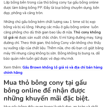
Lớp bông bên trong của thỏ bông cony tại gấu bông online
được làm bằng bông PP. Đây là loại bông chuyên dụng, bền
đẹp, phồng và căng tròn.
Những chú gấu bông kém chất lượng sau 1 time sẽ bị xẹp
bông và bị xù lông. Nhưng các mẫu ở gấu bông online luôn
căng phồng cho dù thời gian bao lâu đi nữa.
Thỏ cony khổng
lồ giá rẻ
được sản xuất chắc chắn, tỉ mỉ từng đường may, từng
đường chỉ. Theo thời gian, thỏ bông Cony vẫn không cho thấy
sự xuống cấp của chất liệu. Thêm nữa, cho dù bạn có giặt bằng
máy thì nhung cũng không bị sờn. Bông không bị bung ra, dễ
bảo quản nên luôn giữ được vẻ đẹp như mới.
Xem thêm:
Gấu Brown khổng lồ giá rẻ và địa chỉ bán hàng
chính hãng
Mua thỏ bông cony tại gấu
bông online để nhận được
những khuyến mãi đặc biệt.
Mua gấu bông điều quan trọng là phải đẹp, an toàn và chất