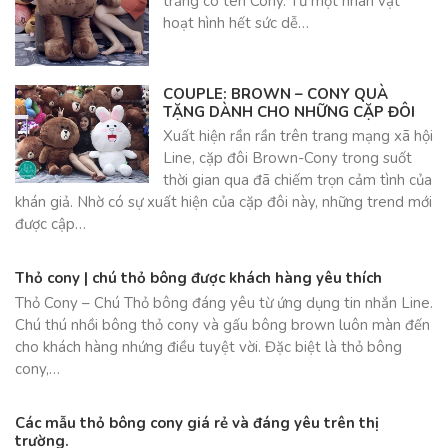
trắng có tên Cony. Từ một nhân vật
hoạt hình hết sức dễ…
COUPLE: BROWN – CONY QUÀ
TẶNG DÀNH CHO NHỮNG CẶP ĐÔI
Xuất hiện rần rần trên trang mạng xã hội
Line, cặp đôi Brown-Cony trong suốt
thời gian qua đã chiếm trọn cảm tình của
khán giả. Nhờ có sự xuất hiện của cặp đôi này, những trend mới
được cập…
Thỏ cony | chú thỏ bông được khách hàng yêu thích
Thỏ Cony – Chú Thỏ bông đáng yêu từ ứng dụng tin nhắn Line.
Chú thú nhồi bông thỏ cony và gấu bông brown luôn màn đến
cho khách hàng nhứng điều tuyệt vời. Đặc biệt là thỏ bông
cony,…
Các mẫu thỏ bông cony giá rẻ và đáng yêu trên thị
trường.