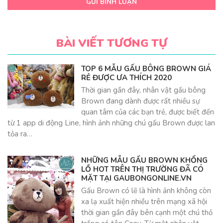
GỬI BÌNH LUẬN
BÀI VIẾT TƯƠNG TỰ
TOP 6 MẪU GẤU BÔNG BROWN GIÁ
RẺ ĐƯỢC ƯA THÍCH 2020
Thời gian gần đây, nhân vật gấu bông
Brown đang dành được rất nhiều sự
quan tâm của các bạn trẻ, được biết đến
từ 1 app di động Line, hình ảnh những chú gấu Brown được lan
tỏa ra…
NHỮNG MẪU GẤU BROWN KHỔNG
LỒ HOT TRÊN THỊ TRƯỜNG ĐÃ CÓ
MẶT TẠI GAUBONGONLINE.VN
Gấu Brown có lẽ là hình ảnh không còn
xa lạ xuất hiện nhiều trên mạng xã hội
thời gian gần đây bên cạnh một chú thỏ