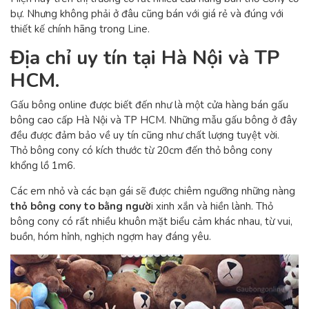
bự. Nhưng không phải ở đâu cũng bán với giá rẻ và đúng với
thiết kế chính hãng trong Line.
Địa chỉ uy tín tại Hà Nội và TP
HCM.
Gấu bông online được biết đến như là một cửa hàng bán gấu
bông cao cấp Hà Nội và TP HCM. Những mẫu gấu bông ở đây
đều được đảm bảo về uy tín cũng như chất lượng tuyệt vời.
Thỏ bông cony có kích thước từ 20cm đến thỏ bông cony
khổng lồ 1m6.
Các em nhỏ và các bạn gái sẽ được chiêm ngưỡng những nàng
thỏ bông cony to bằng ngườ
i xinh xắn và hiền lành. Thỏ
bông cony có rất nhiều khuôn mặt biểu cảm khác nhau, từ vui,
buồn, hóm hỉnh, nghịch ngợm hay đáng yêu.