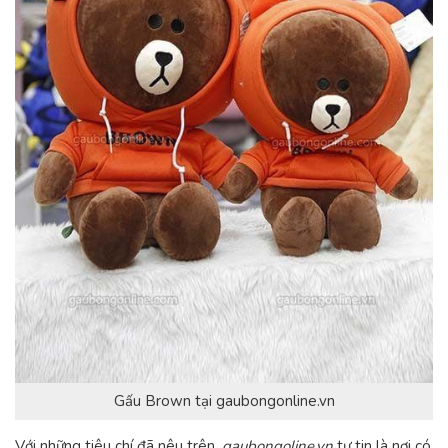
Gấu Brown tại gaubongonline.vn
Với những tiêu chí đã nêu trên,
gaubongoline.vn
tự tin là nơi có