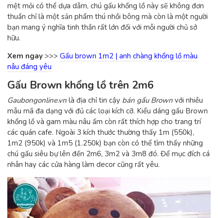
mệt mỏi có thể dựa dẫm, chú gấu khổng lồ này sẽ không đơn
thuần chỉ là một sản phẩm thú nhồi bông mà còn là một người
bạn mang ý nghĩa tinh thần rất lớn đối với mỗi người chủ sở
hữu.
Xem ngay
>>>
Gấu brown 1m2 | anh chàng khổng lồ màu
nâu đáng yêu
Gấu Brown khổng lồ trên 2m6
Gaubongonline.vn
là địa chỉ tin cậy
bán gấu Brown
với nhiều
mẫu mã đa dạng với đủ các loại kích cỡ. Kiểu dáng gấu Brown
khổng lồ và gam màu nâu ấm còn rất thích hợp cho trang trí
các quán cafe. Ngoài 3 kích thước thường thấy 1m (550k),
1m2 (950k) và 1m5 (1.250k) bạn còn có thể tìm thấy những
chú gấu siêu bự lên đến 2m6, 3m2 và 3m8 đó. Để mục đích cá
nhân hay các cửa hàng làm decor cũng rất yêu.