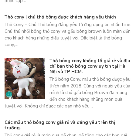
được cập…
Thỏ cony | chú thỏ bông được khách hàng yêu thích
Thỏ Cony – Chú Thỏ bông đáng yêu từ ứng dụng tin nhắn Line.
Chú thú nhồi bông thỏ cony và gấu bông brown luôn màn đến
cho khách hàng nhứng điều tuyệt vời. Đặc biệt là thỏ bông
cony,…
Thỏ bông cony khổng lồ giá rẻ và địa
chỉ bán thỏ bông cony uy tín tại Hà
Nội và TP HCM.
Thỏ bông Cony, mẫu thỏ bông được yêu
thích năm 2018. Cùng với người yêu của
mình là chú gấu bông Brown đã mang
đến cho khách hàng những món quà
tuyệt vời. Không chỉ được các bạn nhỏ yêu…
Các mẫu thỏ bông cony giá rẻ và đáng yêu trên thị
trường.
Thỏ cony giá rẻ là món quà dễ chọn, dễ tặng cho các bạn gái.