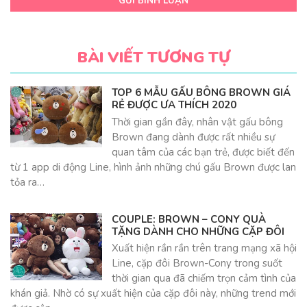
GỬI BÌNH LUẬN
BÀI VIẾT TƯƠNG TỰ
TOP 6 MẪU GẤU BÔNG BROWN GIÁ
RẺ ĐƯỢC ƯA THÍCH 2020
Thời gian gần đây, nhân vật gấu bông
Brown đang dành được rất nhiều sự
quan tâm của các bạn trẻ, được biết đến
từ 1 app di động Line, hình ảnh những chú gấu Brown được lan
tỏa ra…
COUPLE: BROWN – CONY QUÀ
TẶNG DÀNH CHO NHỮNG CẶP ĐÔI
Xuất hiện rần rần trên trang mạng xã hội
Line, cặp đôi Brown-Cony trong suốt
thời gian qua đã chiếm trọn cảm tình của
khán giả. Nhờ có sự xuất hiện của cặp đôi này, những trend mới