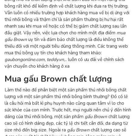
bông rất khó để kiểm định về chất lượng khi đưa ra thị trường.
Vẫn luôn có nhiều trường hợp khách hàng mua về bị dị ứng với
thú nhồi bông và thậm chí là sản phẩm thường bị hư hại rất
nhanh sau khi mua về hoặc có thể bị giảm chất lượng sau lần
đầu giặt. Vậy nên, việc lựa chọn cho mình một địa điểm
mua
gấu Brown
uy tín và đảm bảo chất lượng là điều không thể
thiếu đối với một người tiêu dùng thông minh. Các trang web
mua thú bông uy tín cho khách hàng tham khảo:
gaubongonline.com, teddy.vn
,.. luôn có ưu đãi về chính sách
vận chuyển cho khách hàng ở xa
Mua gấu Brown chất lượng
Làm thế nào để phân biệt một sản phẩm thú nhồi bông chất
lượng với một sản phẩm thú nhồi bông bình thường? Đó có lẽ
là câu hỏi mà bất kì phụ huynh nào cũng quan tâm vì lo cho
sức khỏe của con mình. Trước hết, mọi người nên chú ý đến hình
dáng của thú nhồi bông, một sản phẩm
gấu Brown
chất lượng
cao sẽ có hình dáng đẹp, các tỷ lệ chi tiết cân đối, đa dạng từ
size nhỏ đến big size. Ngoài ra
gấu Brown
chất lượng cao sẽ