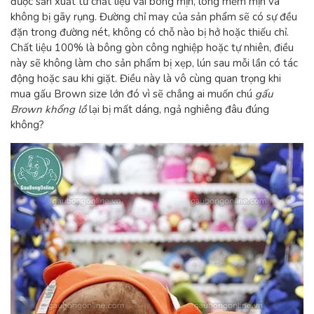
được sản xuất từ chất liệu vải bông mịn, lông mềm mịn và
không bị gãy rụng. Đường chỉ may của sản phẩm sẽ có sự đều
đặn trong đường nét, không có chỗ nào bị hở hoặc thiếu chỉ.
Chất liệu 100% là bông gòn công nghiệp hoặc tự nhiên, điều
này sẽ không làm cho sản phẩm bị xẹp, lún sau mỗi lần có tác
động hoặc sau khi giặt. Điều này là vô cùng quan trọng khi
mua gấu Brown size lớn đó vì sẽ chẳng ai muốn chú
gấu
Brown khổng lồ
lại bị mất dáng, ngả nghiêng đâu đúng
không?