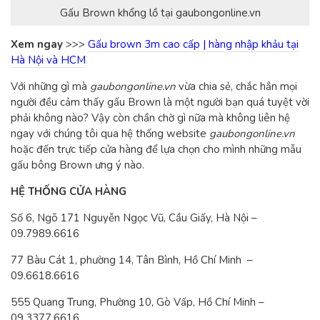
Gấu Brown khổng lồ tại gaubongonline.vn
Xem ngay
>>>
Gấu brown 3m cao cấp | hàng nhập khảu tại
Hà Nội và HCM
Với những gì mà
gaubongonline.vn
vừa chia sẻ, chắc hẳn mọi
người đều cảm thấy gấu Brown là một người bạn quá tuyệt vời
phải không nào? Vậy còn chần chờ gì nữa mà không liên hệ
ngay với chúng tôi qua hệ thống website
gaubongonline.vn
hoặc đến trực tiếp cửa hàng để lựa chọn cho mình những mẫu
gấu bông Brown ưng ý nào.
HỆ THỐNG CỬA HÀNG
Số 6, Ngõ 171 Nguyễn Ngọc Vũ, Cầu Giấy, Hà Nội –
09.7989.6616
77 Bàu Cát 1, phường 14, Tân Bình, Hồ Chí Minh –
09.6618.6616
555 Quang Trung, Phường 10, Gò Vấp, Hồ Chí Minh –
09.3377.6616