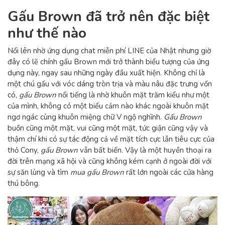
Gấu Brown đã trở nên đặc biệt
như thế nào
Nổi lên nhờ ứng dụng chat miễn phí LINE của Nhật nhưng giờ
đây có lẽ chính gấu Brown mới trở thành biểu tượng của ứng
dụng này, ngay sau những ngày đầu xuất hiện. Không chỉ là
một chú gấu với vóc dáng tròn trịa và màu nâu đặc trưng vốn
có,
gấu Brown
nổi tiếng là nhờ khuôn mặt trăm kiểu như một
của mình, không có một biểu cảm nào khác ngoài khuôn mặt
ngơ ngác cùng khuôn miệng chữ V ngộ nghĩnh.
Gấu Brown
buồn cũng một mặt, vui cũng một mặt, tức giận cũng vậy và
thậm chí khi có sự tác động cả về mặt tích cực lẫn tiêu cực của
thỏ Cony,
gấu Brown
vẫn bất biến. Vậy là một huyền thoại ra
đời trên mạng xã hội và cũng không kém cạnh ở ngoài đời với
sự săn lùng và tìm
mua gấu Brown
rất lớn ngoài các cửa hàng
thú bông.