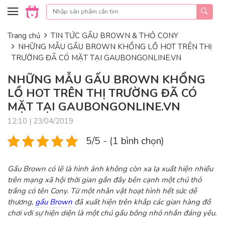
Skip to content
Trang chủ
TIN TỨC GẤU BROWN & THỎ CONY
NHỮNG MẪU GẤU BROWN KHỔNG LỒ HOT TRÊN THỊ
TRƯỜNG ĐÃ CÓ MẶT TẠI GAUBONGONLINE.VN
NHỮNG MẪU GẤU BROWN KHỔNG
LỒ HOT TRÊN THỊ TRƯỜNG ĐÃ CÓ
MẶT TẠI GAUBONGONLINE.VN
12:10 | 23/04/2019
5/5 - (1 bình chọn)
Gấu Brown có lẽ là hình ảnh không còn xa lạ xuất hiện nhiều
trên mạng xã hội thời gian gần đây bên cạnh một chú thỏ
trắng có tên Cony. Từ một nhân vật hoạt hình hết sức dễ
thương,
gấu Brown
đã xuất hiện trên khắp các gian hàng đồ
chơi với sự hiện diện là một chú gấu bông nhỏ nhắn đáng yêu.