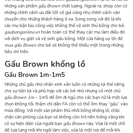
những sản phẩm
gấu Brown
chất lượng. Ngoài ra, shop còn có
những chính sách ưu đãi tốt về giá cũng như chính sách vận
chuyển cho những khách hàng ở xa. Song song với đó là khi
các mẹ bận bịu công việc không thể vệ sinh thú bông cho bé,
gaubongonline.vn
hoàn toàn có thể thay các mẹ làm điều đó
với dịch vụ giặt và vệ sinh gấu bông. Một cửa hàng uy tín để
mua gấu Brown
cho bé sẽ không thể thiếu một trong những
tiêu chí trên.
Gấu Brown khổng lồ
Gấu Brown 1m-1m5
Những chú gấu nhỏ nhắn xinh xắn luôn có những lợi thế riêng
cho sự tiện lợi và phù hợp với các bé nhỏ nhưng có một chú
gấu Brown 1m
– 1m5 để ôm đi ngủ cho các bạn nữ là một lựa
chọn không tồi, thậm chí dân FA còn có thể ôm thay “gấu” vào
mùa đông. Với một sản phẩm thú nhồi bông khổng lồ, chắc
chắn căn phòng của bạn sẽ không còn trở nên trống vắng khi
có sự hiện diện của người bạn
gấu Brown
này. Vừa là một chỗ
để tựa lưng mỗi khi ngồi làm việc, vừa là một nơi để mỗi khi