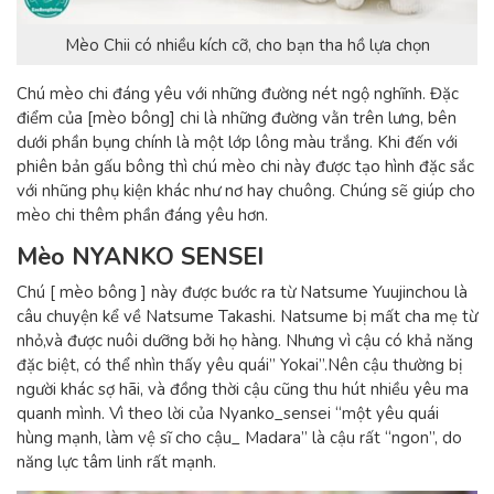
Mèo Chii có nhiều kích cỡ, cho bạn tha hồ lựa chọn
Chú mèo chi đáng yêu với những đường nét ngộ nghĩnh. Đặc
điểm của [mèo bông] chi là những đường vằn trên lưng, bên
dưới phần bụng chính là một lớp lông màu trắng. Khi đến với
phiên bản gấu bông thì chú mèo chi này được tạo hình đặc sắc
với nhũng phụ kiện khác như nơ hay chuông. Chúng sẽ giúp cho
mèo chi thêm phần đáng yêu hơn.
Mèo NYANKO SENSEI
Chú [ mèo bông ] này được bước ra từ Natsume Yuujinchou là
câu chuyện kể về Natsume Takashi. Natsume bị mất cha mẹ từ
nhỏ,và được nuôi dưỡng bởi họ hàng. Nhưng vì cậu có khả năng
đặc biệt, có thể nhìn thấy yêu quái” Yokai”.Nên cậu thường bị
người khác sợ hãi, và đồng thời cậu cũng thu hút nhiều yêu ma
quanh mình. Vì theo lời của Nyanko_sensei “một yêu quái
hùng mạnh, làm vệ sĩ cho cậu_ Madara” là cậu rất “ngon”, do
năng lực tâm linh rất mạnh.