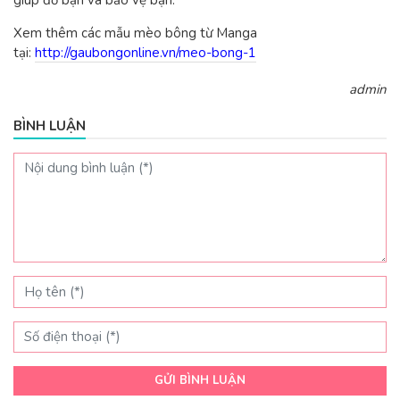
giúp đỡ bạn và bảo vệ bạn.
Xem thêm các mẫu mèo bông từ Manga
tại:
http://gaubongonline.vn/meo-bong-1
admin
BÌNH LUẬN
GỬI BÌNH LUẬN