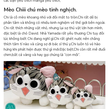
các bạn yêu thích manga yêu thích,
Mèo Chiii chú mèo tinh nghịch.
Chi là cô mèo khoang nhỏ với đôi mắt to tròn.Chi rất dễ bị
phân tâm và không có nhiều kinh nghiệm về thế giới bên ngoài.
Chi rất thích những vật nhỏ, nhưng lại sợ thú vật lớn hơn mình,
đặc biệt là chó David. Nhà Yamada rất yêu thương Chi tuy đôi
lúc không biết Chi đang nghĩ gì.Chi rất ghét nước nên chẳng
thích tắm tí nào và cũng sợ đi bác sĩ thú y.Chi luôn tỏ vẻ hào
hứng khi phát hiện được thứ gì mới.Đặc biệt,Chi còn rất mê đuổi
chim,bắt cá vàng và hay gọi chúng là “con mồi”.