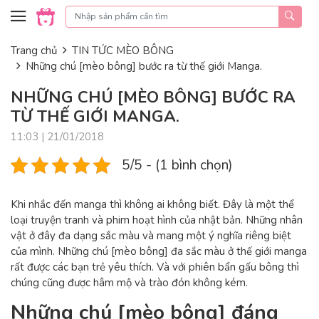
Skip to content
Trang chủ
TIN TỨC MÈO BÔNG
Những chú [mèo bông] bước ra từ thế giới Manga.
NHỮNG CHÚ [MÈO BÔNG] BƯỚC RA
TỪ THẾ GIỚI MANGA.
11:03 | 21/01/2018
5/5 - (1 bình chọn)
Khi nhắc đến manga thì không ai không biết. Đây là một thể
loại truyện tranh và phim hoạt hình của nhật bản. Những nhân
vật ở đây đa dạng sắc màu và mang một ý nghĩa riêng biệt
của mình. Những chú [mèo bông] đa sắc màu ở thế giới manga
rất được các bạn trẻ yêu thích. Và với phiên bẩn gấu bông thì
chúng cũng được hâm mộ và trào đón không kém.
Những chú [mèo bông] đáng