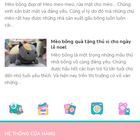
Mèo bông đẹp ơi! Meo meo meo, rửa mặt cho mèo… Chúng
xinh xắn bắt mắt và đáng yêu. Cũng vì lý do đó mà những chú
mèo rất hay được những nhà sản xuất gấu bông luôn luôn
cải…
Mèo bông quà tặng thú vị cho ngày
lễ noel
Mèo bông là một trong những mẫu thú
nhồi bông vô cùng đáng yêu. Chúng
được hầu hết các bạn trẻ từ lớn tuổi cho
đến nhỏ tuôi yêu thích. Và hiện nay trên thị trường có vô vàn
những…
HỆ THỐNG CỬA HÀNG