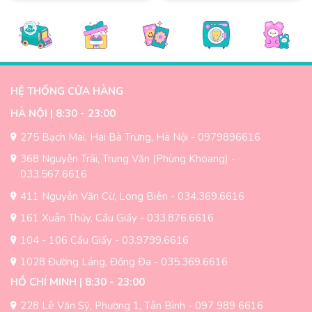
Sản
Sản
trang
sản
phẩm
phẩm
sản
phẩm
này
này
phẩm
có
có
nhiều
nhiều
biến
biến
HỆ THỐNG CỬA HÀNG
thể.
thể.
Các
Các
HÀ NỘI | 8:30 - 23:00
tùy
tùy
275 Bạch Mai, Hai Bà Trưng, Hà Nội - 0979896616
chọn
chọn
có
có
368 Nguyễn Trãi, Trung Văn (Phùng Khoang) -
thể
thể
033.567.6616
được
được
411 Nguyễn Văn Cừ, Long Biên - 034.369.6616
chọn
chọn
trên
trên
161 Xuân Thủy, Cầu Giấy - 033.876.6616
trang
trang
104 - 106 Cầu Giấy - 03.9799.6616
sản
sản
1028 Đường Láng, Đống Đa - 035.369.6616
phẩm
phẩm
HỒ CHÍ MINH | 8:30 - 23:00
228 Lê Văn Sỹ, Phường 1, Tân Bình - 097 989 6616