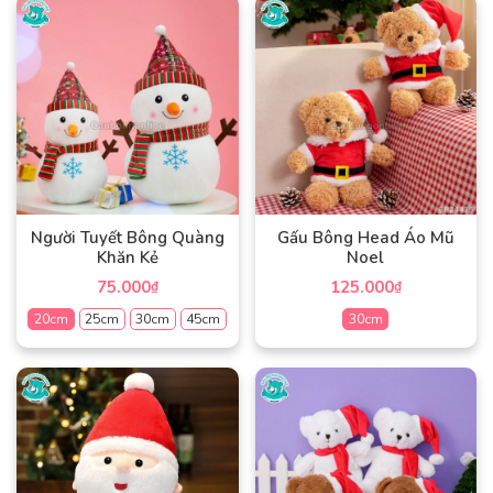
Người Tuyết Bông Quàng
Gấu Bông Head Áo Mũ
Khăn Kẻ
Noel
75.000
125.000
₫
₫
20cm
25cm
30cm
45cm
30cm
Sản
Sản
phẩm
phẩm
này
này
có
có
nhiều
nhiều
biến
biến