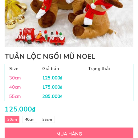
TUẦN LỘC NGỒI MŨ NOEL
Size
Giá bán
Trạng thái
30cm
125.000
₫
40cm
175.000
₫
55cm
285.000
₫
125.000
₫
30cm
40cm
55cm
MUA HÀNG