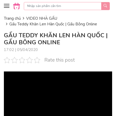
Skip to content
Trang chủ
VIDEO NHÀ GẤU
Gấu Teddy Khăn Len Hàn Quốc | Gấu Bông Online
GẤU TEDDY KHĂN LEN HÀN QUỐC |
GẤU BÔNG ONLINE
17:02 | 05/04/2020
Rate this post