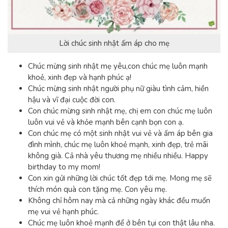
Lời chúc sinh nhật ấm áp cho mẹ
Chúc mừng sinh nhật mẹ yêu,con chúc mẹ luôn mạnh
khoẻ, xinh đẹp và hạnh phúc ạ!
Chúc mừng sinh nhật người phụ nữ giàu tình cảm, hiền
hậu và vĩ đại cuộc đời con.
Con chúc mừng sinh nhật mẹ, chị em con chúc mẹ luôn
luôn vui vẻ và khỏe mạnh bên cạnh bọn con ạ.
Con chúc mẹ có một sinh nhật vui vẻ và ấm áp bên gia
đình mình, chúc mẹ luôn khoẻ mạnh, xinh đẹp, trẻ mãi
không già. Cả nhà yêu thương mẹ nhiều nhiều. Happy
birthday to my mom!
Con xin gửi những lời chúc tốt đẹp tới mẹ. Mong mẹ sẽ
thích món quà con tặng mẹ. Con yêu mẹ.
Không chỉ hôm nay mà cả những ngày khác đều muốn
mẹ vui vẻ hạnh phúc.
Chúc mẹ luôn khoẻ mạnh để ở bên tụi con thật lâu nha.