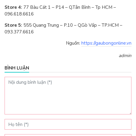
Store 4:
77 Bàu Cát 1 – P14 – Q.Tân Bình – Tp HCM –
096.618.6616
Store 5:
555 Quang Trung – P.10 – Q.Gò Vấp – TP.HCM –
093.377.6616
Nguồn:
https://gaubongonline.vn
admin
BÌNH LUẬN