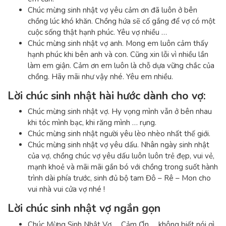
Chúc mừng sinh nhật vợ yêu cảm ơn đã luôn ở bên
chồng lúc khó khăn. Chồng hứa sẽ cố gắng để vợ có một
cuộc sống thật hạnh phúc. Yêu vợ nhiều …
Chúc mừng sinh nhật vợ anh. Mong em luôn cảm thấy
hạnh phúc khi bên anh và con. Cũng xin lỗi vì nhiều lần
làm em giận. Cảm ơn em luôn là chỗ dựa vững chắc của
chồng. Hãy mãi như vậy nhé. Yêu em nhiều.
Lời chúc sinh nhật hài hước dành cho vợ:
Chúc mừng sinh nhật vợ. Hy vọng mình vẫn ở bên nhau
khi tóc mình bạc, khi răng mình … rụng.
Chúc mừng sinh nhật người yêu lèo nhèo nhất thế giới.
Chúc mừng sinh nhật vợ yêu dấu. Nhân ngày sinh nhật
của vợ, chồng chúc vợ yêu dấu luôn luôn trẻ đẹp, vui vẻ,
mạnh khoẻ và mãi mãi gắn bó với chồng trong suốt hành
trình dài phía trước, sinh đủ bộ tam Đô – Rê – Mon cho
vui nhà vui cửa vợ nhé !
Lời chúc sinh nhật vợ ngắn gọn
Chúc Mừng Sinh Nhật Vợ …
Cảm Ơn … không biết nói gì