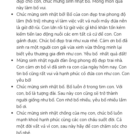
đẹp cho con, chúc mừng sinh nhật bố. Mong món quà
này làm bố vui.
Chúc mừng sinh nhật bố! Bố của con đẹp trai phong độ
lắm (hồi trẻ) nhưng vì làm việc vất vả nuôi mấy đứa nên
là giờ đỡ rùi. Con lớn rồi từ giờ việc gì khó khăn tốn kém
kiếm tiền lao động nuôi các em tất cả cứ để con. Con
gánh được. Chúc bố đẹp trai như xưa nhé. Cảm ơn bố đã
sinh ra một người con gái vừa xinh vừa thông minh lại
biết yêu thương gia đình như con.
Yêu bố nhất quả đất!
Mừng sinh nhật người đàn ông phong độ đẹp trai nhà.
Con cảm ơn bố vì đã sinh ra con của ngày hôm nay. Con
tin bố cũng rất vui và hạnh phúc có đứa con như con. Con
yêu bố!
Chúc mừng sinh nhật bố. Bố luôn ở trong tim con. Với
con, bố là tượng đài. Sau này con cũng sẽ trở thành
người giống như bố. Con nhớ bố nhiều, yêu bố nhiều lắm
bố ơi.
Chúc mừng sinh nhật chồng của mẹ con, chúc bố luôn
mạnh khoẻ hạnh phúc cùng các con cháu suốt đời. Cả
một đời vất vả vì con, sau này hãy để con chăm sóc cho
bố nhé.