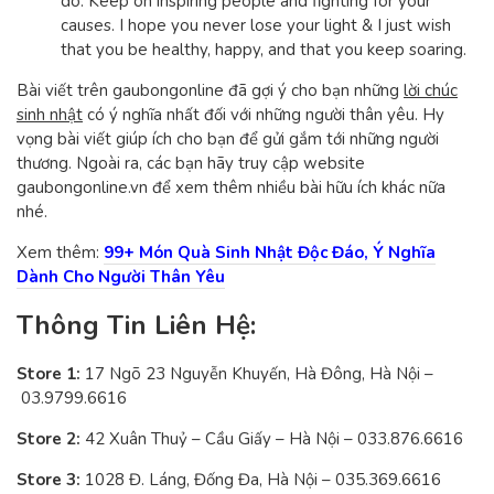
do. Keep on inspiring people and fighting for your
causes. I hope you never lose your light & I just wish
that you be healthy, happy, and that you keep soaring.
Bài viết trên gaubongonline đã gợi ý cho bạn những
lời chúc
sinh nhật
có ý nghĩa nhất đối với những người thân yêu. Hy
vọng bài viết giúp ích cho bạn để gửi gắm tới những người
thương. Ngoài ra, các bạn hãy truy cập website
gaubongonline.vn để xem thêm nhiều bài hữu ích khác nữa
nhé.
Xem thêm:
99+ Món Quà Sinh Nhật Độc Đáo, Ý Nghĩa
Dành Cho Người Thân Yêu
Thông Tin Liên Hệ:
Store 1:
17 Ngõ 23 Nguyễn Khuyến, Hà Đông, Hà Nội –
03.9799.6616
Store 2:
42 Xuân Thuỷ – Cầu Giấy – Hà Nội – 033.876.6616
Store 3:
1028 Đ. Láng, Đống Đa, Hà Nội – 035.369.6616