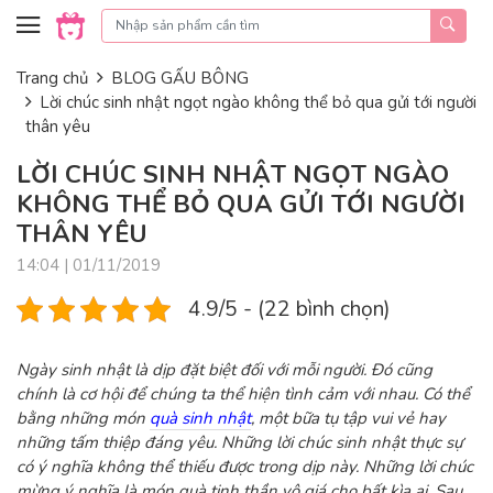
Skip to content
Trang chủ
BLOG GẤU BÔNG
Lời chúc sinh nhật ngọt ngào không thể bỏ qua gửi tới người
thân yêu
LỜI CHÚC SINH NHẬT NGỌT NGÀO
KHÔNG THỂ BỎ QUA GỬI TỚI NGƯỜI
THÂN YÊU
14:04 | 01/11/2019
4.9/5 - (22 bình chọn)
Ngày sinh nhật là dịp đặt biệt đối với mỗi người. Đó cũng
chính là cơ hội để chúng ta thể hiện tình cảm với nhau. Có thể
bằng những món
quà sinh nhật
, một bữa tụ tập vui vẻ hay
những tấm thiệp đáng yêu. N
hững lời chúc sinh nhật thực sự
có ý nghĩa không thể thiếu được trong dịp này.
Những lời chúc
mừng ý nghĩa là món quà tinh thần vô giá cho bất kìa ai. Sau