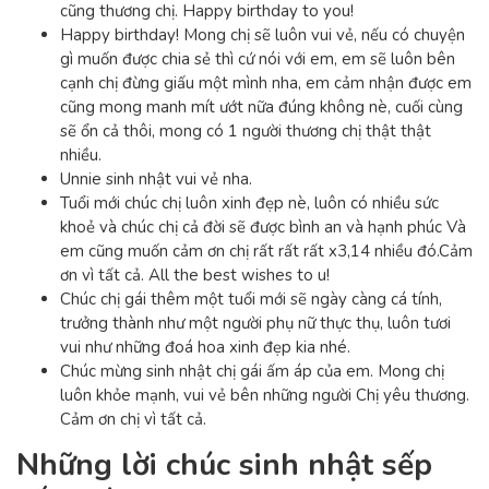
cũng thương chị. Happy birthday to you!
Happy birthday! Mong chị sẽ luôn vui vẻ, nếu có chuyện
gì muốn được chia sẻ thì cứ nói với em, em sẽ luôn bên
cạnh chị đừng giấu một mình nha, em cảm nhận được em
cũng mong manh mít ướt nữa đúng không nè, cuối cùng
sẽ ổn cả thôi, mong có 1 người thương chị thật thật
nhiều.
Unnie sinh nhật vui vẻ nha.
Tuổi mới chúc chị luôn xinh đẹp nè, luôn có nhiều sức
khoẻ và chúc chị cả đời sẽ được bình an và hạnh phúc
Và
em cũng muốn cảm ơn chị rất rất rất x3,14 nhiều đó.
Cảm
ơn vì tất cả.
All the best wishes to u!
Chúc chị gái thêm một tuổi mới sẽ ngày càng cá tính,
trưởng thành như một người phụ nữ thực thụ, luôn tươi
vui như những đoá hoa xinh đẹp kia nhé.
Chúc mừng sinh nhật chị gái ấm áp của em. Mong chị
luôn khỏe mạnh, vui vẻ bên những người Chị yêu thương.
Cảm ơn chị vì tất cả.
Những lời chúc sinh nhật sếp