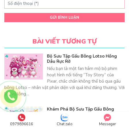
GỬI BÌNH LUẬN
BÀI VIẾT TƯƠNG TỰ
Bộ Sưu Tập Gấu Bông Lotso Hồng
Dâu Rực Rỡ
Nếu bạn là một fan hâm mộ bộ phim
hoạt hình nổi tiếng “Toy Story” của
Pixar, chắc chắn không thể bỏ qua gấu
bông Lotso – nhân vật phản diện với quá khứ đáng thương. Với
lớp vỏ lông…
Khám Phá Bộ Sưu Tập Gấu Bông
Lena Đáng Yêu
Nếu bạn là fan của những chú gấu bông
0979896616
Chat zalo
Messeger
đáng yêu và đang tìm kiếm một bộ sưu