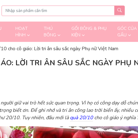
U
HOẠT
THÚ
GỐI BÔNG & PHỤ
GÓC CỦA
HÌNH
BÔNG
KIỆN
GẤU
10 cho cô giáo: Lời tri ân sâu sắc ngày Phụ nữ Việt Nam
IÁO: LỜI TRI ÂN SÂU SẮC NGÀY PHỤ 
 người giữ vai trò hết sức quan trọng. Vì họ có công dạy dỗ chú
rọng biết ơn. Để ghi nhớ và tri ân công lao trời biển ấy, nhiều c
như 20/10. Tuy nhiên, đâu mới là
quà 20/10
cho cô giáo
ý nghĩa 