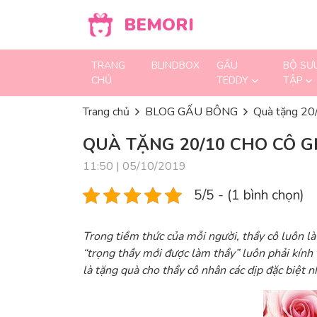
Skip to content
BEMORI
TRANG
BLINDBOX
GẤU
BỘ SƯ
CHỦ
TEDDY
TẬP
Trang chủ
BLOG GẤU BÔNG
Quà tặng 20/
QUÀ TẶNG 20/10 CHO CÔ G
11:50 | 05/10/2019
5/5 - (1 bình chọn)
Trong tiềm thức của mỗi người, thầy cô luôn là
“trọng thầy mới được làm thầy” luôn phải kính t
là tặng quà cho thầy cô nhân các dịp đặc biệt 