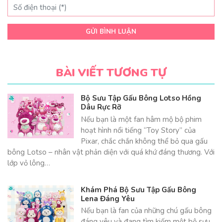
GỬI BÌNH LUẬN
BÀI VIẾT TƯƠNG TỰ
Bộ Sưu Tập Gấu Bông Lotso Hồng
Dâu Rực Rỡ
Nếu bạn là một fan hâm mộ bộ phim
hoạt hình nổi tiếng “Toy Story” của
Pixar, chắc chắn không thể bỏ qua gấu
bông Lotso – nhân vật phản diện với quá khứ đáng thương. Với
lớp vỏ lông…
Khám Phá Bộ Sưu Tập Gấu Bông
Lena Đáng Yêu
Nếu bạn là fan của những chú gấu bông
đáng yêu và đang tìm kiếm một bộ sưu