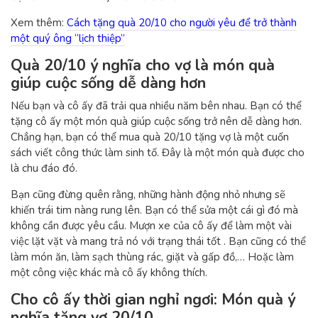
Xem thêm:
Cách tặng quà 20/10 cho người yêu để trở thành
một quý ông “lịch thiệp”
Quà 20/10 ý nghĩa cho vợ là món quà
giúp cuộc sống dễ dàng hơn
Nếu bạn và cô ấy đã trải qua nhiều năm bên nhau. Bạn có thể
tặng cô ấy một món quà giúp cuộc sống trở nên dễ dàng hơn.
Chẳng hạn, bạn có thể
mua quà 20/10 tặng vợ
là một cuốn
sách viết công thức làm sinh tố. Đây là một món quà được cho
là chu đáo đó.
Bạn cũng đừng quên rằng, những hành động nhỏ nhưng sẽ
khiến trái tim nàng rung lên. Bạn có thể sửa một cái gì đó mà
không cần được yêu cầu. Mượn xe của cô ấy để làm một vài
việc lặt vặt và mang trả nó với trạng thái tốt . Bạn cũng có thể
làm món ăn, làm sạch thùng rác, giặt và gấp đồ,… Hoặc làm
một công việc khác mà cô ấy không thích.
Cho cô ấy thời gian nghỉ ngơi: Món quà ý
nghĩa tặng vợ 20/10