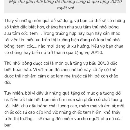
Một chú gấu nhồi bông dễ thương cũng là quà tặng 20/10
tuyệt vời
Thay vì những món quà dễ sử dụng, vợ bạn có thể sẽ có những
sở thích đặc biệt hơn, chẳng hạn như sưu tầm thú nhồi bông,
sưu tầm cốc, tem,… Trong trường hợp này, bạn hãy cân nhắc
tới việc tìm hiểu xe trên thị trường hiện đang có loại thú nhồi
bông, tem, cốc,… nào mới, đang là xu hướng. Nếu vợ bạn chưa
có chúng, hãy biến nó trở thành
quà tặng vợ 20/10
.
Thú nhồi bông được coi là món
quà tặng vợ bầu 20/10
đặc
biệt hoàn hảo. Vì với món đồ chơi nhỏ bé này, cô ấy có thể
được trải nghiệm cảm giác làm mẹ trước cả khi bé còn chào
đời.
Tuy nhiên, bởi vì đây là những quà tặng có mức giá tương đối
rẻ. Nên tốt hơn hết bạn nên tìm mua sản phẩm có chất lượng
tốt. Một chú gấu bông chất lượng cao, mềm mại và êm ái; một
chiếc cốc sứ cao cấp khó vỡ; những chiếc tem hiếm, khó thấy
trên thị trường,… sẽ mang đến niềm vui cho người phụ nữ của
bạn.