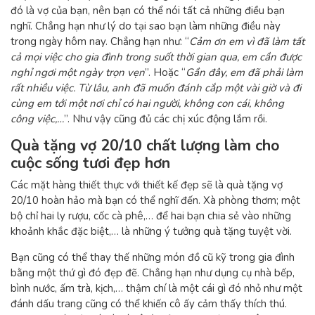
đó là vợ của bạn, nên bạn có thể nói tất cả những điều bạn
nghĩ. Chẳng hạn như lý do tại sao bạn làm những điều này
trong ngày hôm nay. Chẳng hạn như: “
Cảm ơn em vì đã làm tất
cả mọi việc cho gia đình trong suốt thời gian qua, em cần được
nghỉ ngơi một ngày trọn vẹn
”. Hoặc “
Gần đây, em đã phải làm
rất nhiều việc. Từ lâu, anh đã muốn đánh cắp một vài giờ và đi
cùng em tới một nơi chỉ có hai người, không con cái, không
công việc,…
”. Như vậy cũng đủ các chị xúc động lắm rồi.
Quà tặng vợ 20/10 chất lượng làm cho
cuộc sống tươi đẹp hơn
Các mặt hàng thiết thực với thiết kế đẹp sẽ là
quà tặng vợ
20/10
hoàn hảo mà bạn có thể nghĩ đến. Xà phòng thơm; một
bộ chỉ hai ly rượu, cốc cà phê,… để hai bạn chia sẻ vào những
khoảnh khắc đặc biệt,… là những ý tưởng quà tặng tuyệt vời.
Bạn cũng có thể thay thế những món đồ cũ kỹ trong gia đình
bằng một thứ gì đó đẹp đẽ. Chẳng hạn như dụng cụ nhà bếp,
bình nước, ấm trà, kịch,… thậm chí là một cái gì đó nhỏ như một
đánh dấu trang cũng có thể khiến cô ấy cảm thấy thích thú.