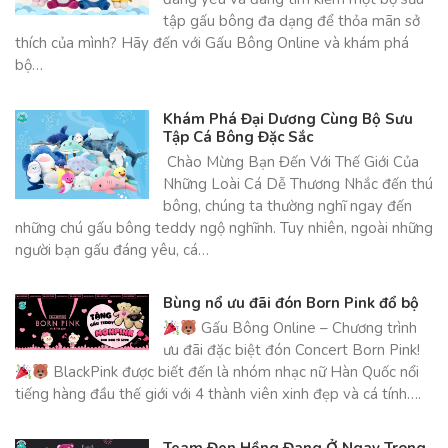
tập gấu bông đa dạng để thỏa mãn sở
thích của mình? Hãy đến với Gấu Bông Online và khám phá
bộ…
Khám Phá Đại Dương Cùng Bộ Sưu
Tập Cá Bông Đặc Sắc
Chào Mừng Bạn Đến Với Thế Giới Của
Những Loài Cá Dễ Thương Nhắc đến thú
bông, chúng ta thường nghĩ ngay đến
những chú gấu bông teddy ngộ nghĩnh. Tuy nhiên, ngoài những
người bạn gấu đáng yêu, cá…
Bùng nổ ưu đãi đón Born Pink đổ bộ
Gấu Bông Online – Chương trình
ưu đãi đặc biệt đón Concert Born Pink!
BlackPink được biết đến là nhóm nhạc nữ Hàn Quốc nổi
tiếng hàng đầu thế giới với 4 thành viên xinh đẹp và cá tính….
Team Đen Hồng Đang Ở Ngay Trong