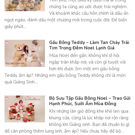
chúng ta cũng ao ước được trải nghiệm.
Và khoảnh khắc cầu hôn chính là dấu ấn
ngọt ngào, đánh dấu một chương mới trong cuộc đời. Để biến
giây phút…
Gấu Bông Teddy – Làm Tan Chảy Trái
Tim Trong Đêm Noel Lạnh Giá
Mùa Noel đến gần, không khí lễ hội
ngập tràn khắp nơi, và còn gì tuyệt vời
hơn khi được ôm một em gấu bông
Teddy ấm áp? Những em gấu bông Teddy không chỉ là món
quà Giáng Sinh…
Bộ Sưu Tập Gấu Bông Noel – Trao Gửi
Hạnh Phúc, Sưởi Ấm Mùa Đông
Khi những làn gió đông khe khẽ len qua
khung cửa, cũng là lúc khắp nơi rộn ràng
không khí Giáng sinh. Bạn đã chuẩn bị gì
để căn phòng thêm lung linh, ấm áp? Nếu chưa, hãy để bộ…