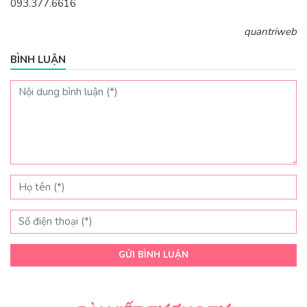
093.377.6616
quantriweb
BÌNH LUẬN
GỬI BÌNH LUẬN