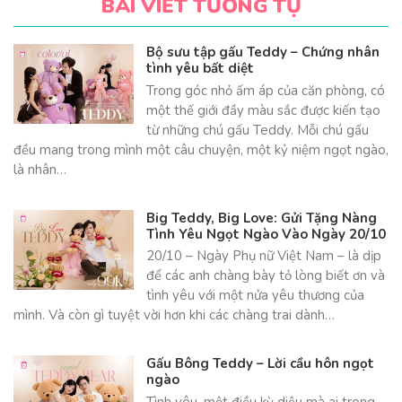
BÀI VIẾT TƯƠNG TỰ
Bộ sưu tập gấu Teddy – Chứng nhân
tình yêu bất diệt
Trong góc nhỏ ấm áp của căn phòng, có
một thế giới đầy màu sắc được kiến tạo
từ những chú gấu Teddy. Mỗi chú gấu
đều mang trong mình một câu chuyện, một kỷ niệm ngọt ngào,
là nhân…
Big Teddy, Big Love: Gửi Tặng Nàng
Tình Yêu Ngọt Ngào Vào Ngày 20/10
20/10 – Ngày Phụ nữ Việt Nam – là dịp
để các anh chàng bày tỏ lòng biết ơn và
tình yêu với một nửa yêu thương của
mình. Và còn gì tuyệt vời hơn khi các chàng trai dành…
Gấu Bông Teddy – Lời cầu hôn ngọt
ngào
Tình yêu, một điều kỳ diệu mà ai trong