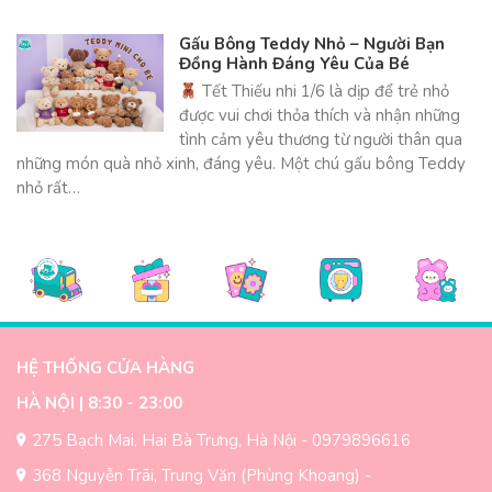
Gấu Bông Teddy Nhỏ – Người Bạn
Đồng Hành Đáng Yêu Của Bé
Tết Thiếu nhi 1/6 là dịp để trẻ nhỏ
được vui chơi thỏa thích và nhận những
tình cảm yêu thương từ người thân qua
những món quà nhỏ xinh, đáng yêu. Một chú gấu bông Teddy
nhỏ rất…
HỆ THỐNG CỬA HÀNG
HÀ NỘI | 8:30 - 23:00
275 Bạch Mai, Hai Bà Trưng, Hà Nội - 0979896616
368 Nguyễn Trãi, Trung Văn (Phùng Khoang) -