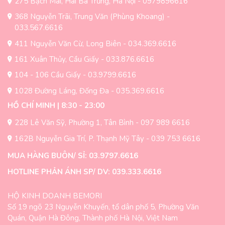
275 Bạch Mai, Hai Bà Trưng, Hà Nội - 0979896616
368 Nguyễn Trãi, Trung Văn (Phùng Khoang) -
033.567.6616
411 Nguyễn Văn Cừ, Long Biên - 034.369.6616
161 Xuân Thủy, Cầu Giấy - 033.876.6616
104 - 106 Cầu Giấy - 03.9799.6616
1028 Đường Láng, Đống Đa - 035.369.6616
HỒ CHÍ MINH | 8:30 - 23:00
228 Lê Văn Sỹ, Phường 1, Tân Bình - 097 989 6616
162B Nguyễn Gia Trí, P. Thạnh Mỹ Tây - 039 753 6616
MUA HÀNG BUÔN/ SỈ: 03.9797.6616
HOTLINE PHẢN ÁNH SP/ DV: 039.333.6616
HỘ KINH DOANH BEMORI
Số 19 ngõ 23 Nguyễn Khuyến, tổ dân phố 5, Phường Văn
Quán, Quận Hà Đông, Thành phố Hà Nội, Việt Nam