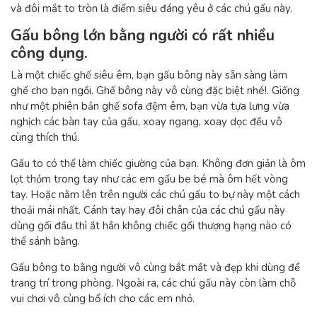
và đôi mắt to tròn là điểm siêu đáng yêu ở các chú gấu này.
Gấu bông lớn bằng người có rất nhiều
công dụng.
Là một chiếc ghế siêu êm, bạn gấu bông này sẵn sàng làm
ghế cho bạn ngồi. Ghế bông này vô cùng đặc biệt nhé!. Giống
như một phiên bản ghế sofa đệm êm, bạn vừa tựa lưng vừa
nghịch các bàn tay của gấu, xoay ngang, xoay dọc đều vô
cùng thích thú.
Gấu to có thể làm chiếc giường của bạn. Không đơn giản là ôm
lọt thỏm trong tay như các em gấu be bé mà ôm hết vòng
tay. Hoặc nằm lên trên người các chú gấu to bự này một cách
thoải mái nhất. Cánh tay hay đôi chân của các chú gấu này
dùng gối đầu thì ắt hẳn không chiếc gối thượng hạng nào có
thể sánh bằng.
Gấu bông to bằng người vô cùng bắt mắt và đẹp khi dùng để
trang trí trong phòng. Ngoài ra, các chú gấu này còn làm chỗ
vui chơi vô cùng bổ ích cho các em nhỏ.