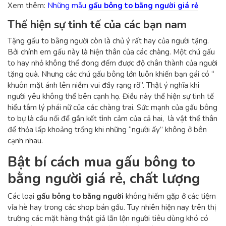
Xem thêm:
Những mẫu
gấu bông to bằng người giá rẻ
Thế hiện sự tinh tế của các bạn nam
Tặng gấu to bằng người còn là chủ ý rất hay của người tặng.
Bởi chính em gấu này là hiện thân của các chàng. Một chú gấu
to hay nhỏ không thể đong đếm được độ chân thành của người
tặng quà. Nhưng các chú gấu bông lớn luôn khiến bạn gái có “
khuôn mặt ánh lên niềm vui đầy rạng rỡ”. Thật ý nghĩa khi
người yêu không thể bên cạnh họ. Điều này thể hiện sự tinh tế
hiểu tâm lý phái nữ của các chàng trai. Sức mạnh của gấu bông
to bự là cầu nối để gắn kết tình cảm của cả hai, là vật thế thân
để thỏa lấp khoảng trống khi những “người ấy” không ở bên
cạnh nhau.
Bật bí cách mua gấu bông to
bằng người giá rẻ, chất lượng
Các loại
gấu bông to bằng người
không hiếm gặp ở các tiệm
vỉa hè hay trong các shop bán gấu. Tuy nhiên hiện nay trên thị
trường các mặt hàng thật giả lẫn lộn người tiêu dùng khó có