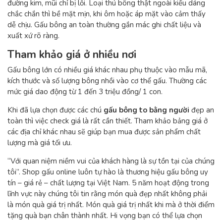
đường kim, mũi chỉ bị lỗi. Loại thú bông thật ngoài kiểu dáng
chắc chắn thì bề mặt mịn, khi ôm hoặc áp mặt vào cảm thấy
dễ chịu. Gấu bông an toàn thường gắn mác ghi chất liệu và
xuất xứ rõ ràng.
Tham khảo giá ở nhiều nơi
Gấu bông lớn có nhiều giá khác nhau phụ thuộc vào mẫu mã,
kích thước và số lượng bông nhồi vào cơ thể gấu. Thường các
mức giá dao động từ 1 đến 3 triệu đồng/ 1 con.
Khi đã lựa chọn được các chú
gấu bông to bằng người
đẹp an
toàn thì việc check giá là rất cần thiết. Tham khảo bảng giá ở
các địa chỉ khác nhau sẽ giúp bạn mua được sản phẩm chất
lượng mà giá tối ưu.
“Với quan niệm niềm vui của khách hàng là sự tồn tại của chúng
tôi”. Shop gấu online luôn tự hào là thương hiệu gấu bông uy
tín – giá rẻ – chất lượng tại Việt Nam. 5 năm hoạt động trong
lĩnh vực này chúng tôi tin rằng món quà đẹp nhất không phải
là món quà giá trị nhất. Món quà giá trị nhất khi mà ở thời điểm
tặng quà bạn chân thành nhất. Hi vọng bạn có thể lựa chọn