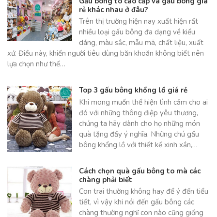
Gấu bông to cao cấp và gấu bông giá
rẻ khác nhau ở đâu?
Trên thị trường hiện nay xuất hiện rất
nhiều loại gấu bông đa dạng về kiểu
dáng, màu sắc, mẫu mã, chất liệu, xuất
xứ. Điều này, khiến người tiêu dùng băn khoăn không biết nên
lựa chọn như thế…
Top 3 gấu bông khổng lồ giá rẻ
Khi mong muốn thể hiện tình cảm cho ai
đó với những thông điệp yêu thương,
chúng ta hãy dành cho họ những món
quà tặng đầy ý nghĩa. Những chú gấu
bông khổng lồ với thiết kế xinh xắn,…
Cách chọn quà gấu bông to mà các
chàng phải biết
Con trai thường không hay để ý đến tiểu
tiết, vì vậy khi nói đến gấu bông các
chàng thường nghĩ con nào cũng giống