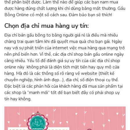
thể phân biệt được. Làm thế nào để giúp các bạn nam mua
được hàng đúng chất lượng khi chỉ dùng bằng mắt thường. Gấu
Bông Online có một số cách sau. Đảm bảo bạn sẽ thích!
Chọn địa chỉ mua hàng uy tín:
Địa chỉ bán gấu bông to bằng người giá rẻ là điều mà nhiều
chàng trai quan tâm khi đã quyết mua quà cho bạn gái. Ngày
nay với sự phát triển của internet việc mua hàng qua mạng trở
nên phổ biến hơn. Vì thế, các địa chỉ shop bán gấu online ngày
càng nhiều. Yếu tố để đánh giá sự uy tín của các địa chỉ shop
online này không phải là diện tích mặt tiền hay quy mô cửa
hàng. Mà đó là các thông số rõ ràng về website (thiết kế
chuyên nghiệp, hình ảnh đẹp…), địa chỉ, số điện thoại cụ thể.
Đặc biệt là các phản hồi của khách hàng đã mua sản phẩm tại
các shop là “manh mối” tốt để bạn biết đây có phải shop uy
tín hay không.