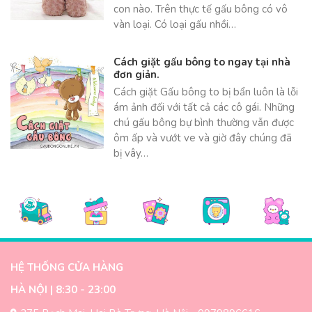
con nào. Trên thực tế gấu bông có vô
vàn loại. Có loại gấu nhồi…
Cách giặt gấu bông to ngay tại nhà
đơn giản.
Cách giặt Gấu bông to bị bẩn luôn là lỗi
ám ảnh đối với tất cả các cô gái. Những
chú gấu bông bự bình thường vẫn được
ôm ấp và vướt ve và giờ đây chúng đã
bị vây…
HỆ THỐNG CỬA HÀNG
HÀ NỘI | 8:30 - 23:00