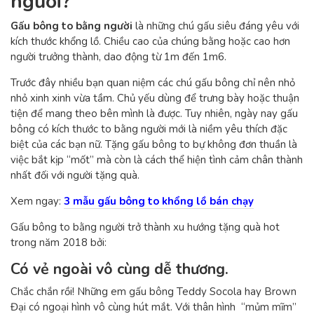
người?
Gấu bông to bằng người
là những chú gấu siêu đáng yêu với
kích thước khổng lồ. Chiều cao của chúng bằng hoặc cao hơn
người trưởng thành, dao động từ 1m đến 1m6.
Trước đây nhiều bạn quan niệm các chú gấu bông chỉ nên nhỏ
nhỏ xinh xinh vừa tầm. Chủ yếu dùng để trưng bày hoặc thuận
tiện để mang theo bên mình là được. Tuy nhiên, ngày nay gấu
bông có kích thước to bằng người mới là niềm yêu thích đặc
biệt của các bạn nữ. Tặng gấu bông to bự không đơn thuần là
việc bắt kịp “mốt” mà còn là cách thể hiện tình cảm chân thành
nhất đối với người tặng quà.
Xem ngay:
3 mẫu gấu bông to khổng lồ bán chạy
Gấu bông to bằng người trở thành xu hướng tặng quà hot
trong năm 2018 bởi:
Có vẻ ngoài vô cùng dễ thương
.
Chắc chắn rồi! Những em gấu bông Teddy Socola hay Brown
Đại có ngoại hình vô cùng hút mắt. Với thân hình “mủm mĩm”