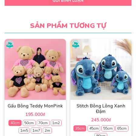
GỬI BÌNH LUẬN
SẢN PHẨM TƯƠNG TỰ
Gấu Bông Teddy MonPink
Stitch Bông Lông Xanh
Đậm
195.000
₫
245.000
₫
40cm
50cm
70cm
1m2
35cm
45cm
55cm
65cm
1m5
1m7
2m
80cm