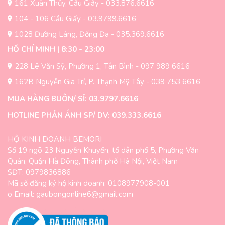
trên
trên
161 Xuân Thủy, Cầu Giấy - 033.876.6616
trang
trang
104 - 106 Cầu Giấy - 03.9799.6616
sản
sản
1028 Đường Láng, Đống Đa - 035.369.6616
phẩm
phẩm
HỒ CHÍ MINH | 8:30 - 23:00
228 Lê Văn Sỹ, Phường 1, Tân Bình - 097 989 6616
162B Nguyễn Gia Trí, P. Thạnh Mỹ Tây - 039 753 6616
MUA HÀNG BUÔN/ SỈ: 03.9797.6616
HOTLINE PHẢN ÁNH SP/ DV: 039.333.6616
HỘ KINH DOANH BEMORI
Số 19 ngõ 23 Nguyễn Khuyến, tổ dân phố 5, Phường Văn
Quán, Quận Hà Đông, Thành phố Hà Nội, Việt Nam
SĐT: 0979836886
Mã số đăng ký hộ kinh doanh: 0108977908-001
o Email: gaubongonline6@gmail.com