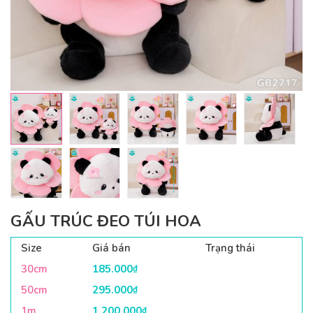
GẤU TRÚC ĐEO TÚI HOA
Size
Giá bán
Trạng thái
30cm
185.000
₫
50cm
295.000
₫
1m
1.200.000
₫