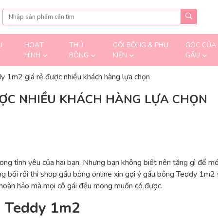
U
HOẠT
THÚ
GỐI BÔNG & PHỤ
GÓC CỦA
HÌNH
BÔNG
KIỆN
GẤU
y 1m2 giá rẻ được nhiều khách hàng lựa chọn
ƯỢC NHIỀU KHÁCH HÀNG LỰA CHỌN
ng tình yêu của hai bạn. Nhưng bạn không biết nên tặng gì để mó
ang bối rối thì shop gấu bông online xin gợi ý gấu bông Teddy 1m2 
hoàn hảo mà mọi cô gái đều mong muốn có được.
g Teddy 1m2