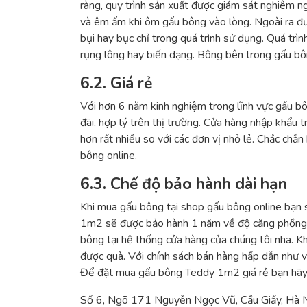
ràng, quy trình sản xuất được giám sát nghiêm n
và êm ấm khi ôm gấu bông vào lòng. Ngoài ra đư
bụi hay bục chỉ trong quá trình sử dụng. Quá tr
rụng lông hay biến dạng. Bông bên trong gấu bôn
6.2. Giá rẻ
Với hơn 6 năm kinh nghiệm trong lĩnh vực gấu bô
đãi, hợp lý trên thị trường. Cửa hàng nhập khẩu t
hơn rất nhiều so với các đơn vị nhỏ lẻ. Chắc ch
bông online.
6.3. Chế độ bảo hành dài hạn
Khi mua gấu bông tại shop gấu bông online bạn 
1m2 sẽ được bảo hành 1 năm về độ căng phồng, h
bông tại hệ thống cửa hàng của chúng tôi nha. 
được quà. Với chính sách bán hàng hấp dẫn như 
Để đặt mua gấu bông Teddy 1m2 giá rẻ bạn hãy l
Số 6, Ngõ 171 Nguyễn Ngọc Vũ, Cầu Giấy, Hà