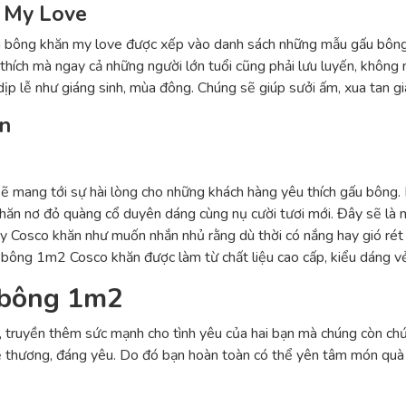
n My Love
ấu bông khăn my love được xếp vào danh sách những mẫu gấu bông
 thích mà ngay cả những người lớn tuổi cũng phải lưu luyến, không
p lễ như giáng sinh, mùa đông. Chúng sẽ giúp sưởi ấm, xua tan giá
ăn
mang tới sự hài lòng cho những khách hàng yêu thích gấu bông. K
khăn nơ đỏ quàng cổ duyên dáng cùng nụ cười tươi mới. Đây sẽ là
 Cosco khăn như muốn nhắn nhủ rằng dù thời có nắng hay gió rét 
bông 1m2 Cosco khăn được làm từ chất liệu cao cấp, kiểu dáng vẻ
u bông 1m2
 truyền thêm sức mạnh cho tình yêu của hai bạn mà chúng còn chứa
 thương, đáng yêu. Do đó bạn hoàn toàn có thể yên tâm món quà m