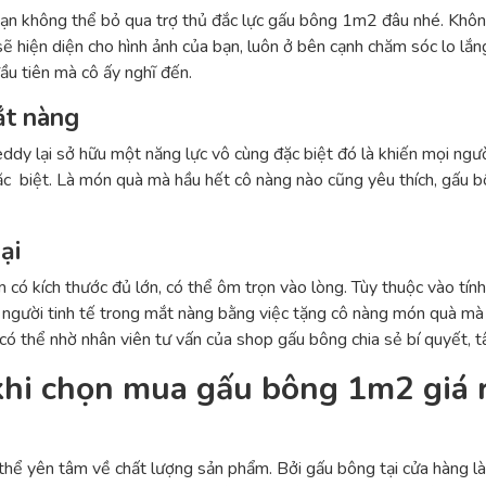
bạn không thể bỏ qua trợ thủ đắc lực gấu bông 1m2 đâu nhé. Không
ẽ hiện diện cho hình ảnh của bạn, luôn ở bên cạnh chăm sóc lo lắn
ầu tiên mà cô ấy nghĩ đến.
ắt nàng
dy lại sở hữu một năng lực vô cùng đặc biệt đó là khiến mọi ngư
ặc biệt. Là món quà mà hầu hết cô nàng nào cũng yêu thích, gấu bô
ại
 có kích thước đủ lớn, có thể ôm trọn vào lòng. Tùy thuộc vào tín
 người tinh tế trong mắt nàng bằng việc tặng cô nàng món quà mà 
có thể nhờ nhân viên tư vấn của shop gấu bông chia sẻ bí quyết, t
khi chọn mua gấu bông 1m2 giá r
thể yên tâm về chất lượng sản phẩm. Bởi gấu bông tại cửa hàng l