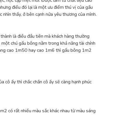
ệc, học tập mệt mỏi. Được làm từ chất liệu cao
hưng điều đó lại là một ưu điểm thú vị của gấu
c nhìn thấy, ở bên cạnh nửa yêu thương của mình.
 thành là điều đầu tiên mà khách hàng thường
ua một chú gấu bông nằm trong khả năng tài chính
 nàng cao 1m50 hay cao 1m6 thì gấu bông 1m2
ủa cô ấy thì chắc chắn cô ấy sẽ càng hạnh phúc
1m2 có rất nhiều màu sắc khác nhau từ màu sáng