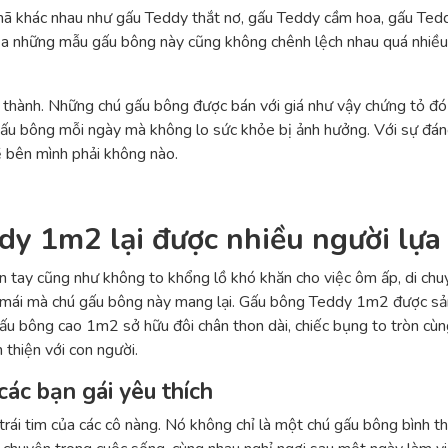
mã khác nhau như gấu Teddy thắt nơ, gấu Teddy cầm hoa, gấu Tedd
 của những mẫu gấu bông này cũng không chênh lệch nhau quá nhiề
á thành. Những chú gấu bông được bán với giá như vậy chứng tỏ đó 
gấu bông mỗi ngày mà không lo sức khỏe bị ảnh hưởng. Với sự đá
ề bên mình phải không nào.
dy 1m2 lại được nhiều người lựa
 tay cũng như không to khổng lồ khó khăn cho việc ôm ấp, di ch
 mái mà chú gấu bông này mang lại. Gấu bông Teddy 1m2 được sản
u bông cao 1m2 sở hữu đôi chân thon dài, chiếc bụng to tròn cù
 thiện với con người.
ác bạn gái yêu thích
rái tim của các cô nàng. Nó không chỉ là một chú gấu bông bình th