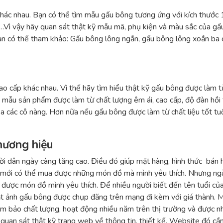
hác nhau. Bạn có thể tìm mẫu gấu bông tương ứng với kích thướ
Vì vậy hãy quan sát thật kỹ mẫu mã, phụ kiện và màu sắc của gấu
n có thể tham khảo: Gấu bông lông ngắn, gấu bông lông xoắn ba c
o cấp khác nhau. Vì thế hãy tìm hiểu thật kỹ gấu bông được làm từ
 mẫu sản phẩm được làm từ chất lượng êm ái, cao cấp, độ đàn hồi
ủa các cô nàng. Hơn nữa nếu gấu bông được làm từ chất liệu tốt tu
thương hiệu
ời dân ngày càng tăng cao. Điều đó giúp mặt hàng, hình thức bán
 mới có thể mua được những món đồ mà mình yêu thích. Nhưng ngày
 được món đồ mình yêu thích. Để nhiều người biết đến tên tuổi của
ạt ảnh gấu bông được chụp đăng trên mạng đi kèm với giá thành. M
ảm bảo chất lượng, hoạt động nhiều năm trên thị trường và được n
 quan sát thật kỹ trang web về thông tin, thiết kế. Website đó cần 