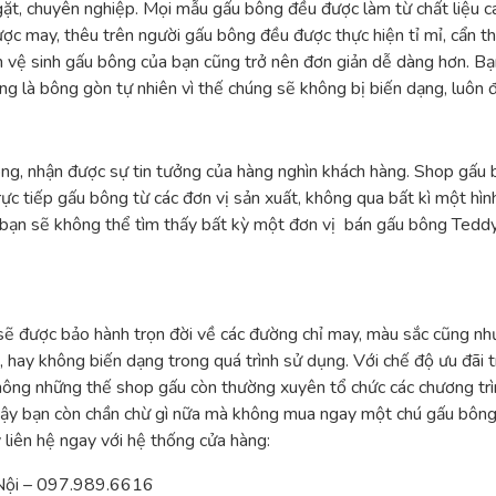
gặt, chuyên nghiệp. Mọi mẫu gấu bông đều được làm từ chất liệu c
ợc may, thêu trên người gấu bông đều được thực hiện tỉ mỉ, cẩn 
ình vệ sinh gấu bông của bạn cũng trở nên đơn giản dễ dàng hơn. 
g là bông gòn tự nhiên vì thế chúng sẽ không bị biến dạng, luôn đ
ng, nhận được sự tin tưởng của hàng nghìn khách hàng. Shop gấu 
rực tiếp gấu bông từ các đơn vị sản xuất, không qua bất kì một hìn
ắn bạn sẽ không thể tìm thấy bất kỳ một đơn vị bán gấu bông Teddy
sẽ được bảo hành trọn đời về các đường chỉ may, màu sắc cũng n
ay không biến dạng trong quá trình sử dụng. Với chế độ ưu đãi 
Không những thế shop gấu còn thường xuyên tổ chức các chương trì
vậy bạn còn chần chừ gì nữa mà không mua ngay một chú gấu bông 
iên hệ ngay với hệ thống cửa hàng:
 Nội – 097.989.6616