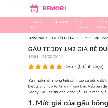
Skip to content
BEMORI
TRANG
BLINDBOX
GẤU
BỘ SƯ
CHỦ
TEDDY
TẬP
Trang chủ
CHUYỆN CỦA TEDDY
Gấu Tedd
GẤU TEDDY 1M2 GIÁ RẺ Đ
16:51 | 31/03/2017
5/5 - (5 bình chọn)
Bạn muốn hâm nóng tình cảm, tạo sự bền chặt tro
biệt là phù hợp tới tài chính của bạn. Nếu bạn đ
Teddy 1m2 dễ thương, đáng yêu sẽ là món quà 
1. Mức giá của gấu bôn