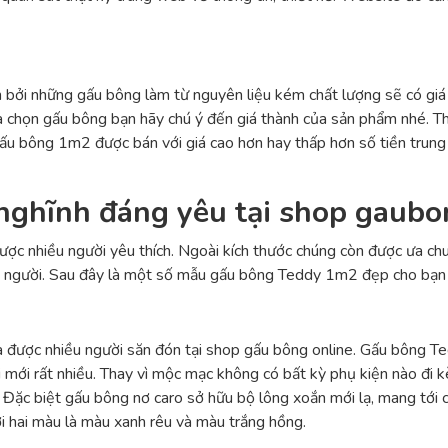
h bởi những gấu bông làm từ nguyên liệu kém chất lượng sẽ có giá 
 lựa chọn gấu bông bạn hãy chú ý đến giá thành của sản phẩm nhé.
u bông 1m2 được bán với giá cao hơn hay thấp hơn số tiền trung b
nghĩnh đáng yêu tại shop gaubo
ược nhiều người yêu thích. Ngoài kích thước chúng còn được ưa ch
mỗi người. Sau đây là một số mẫu gấu bông Teddy 1m2 đẹp cho bạn
à được nhiều người săn đón tại shop gấu bông online. Gấu bông 
i mới rất nhiều. Thay vì mộc mạc không có bất kỳ phụ kiện nào đi 
 Đặc biệt gấu bông nơ caro sở hữu bộ lông xoắn mới lạ, mang tới c
i hai màu là màu xanh rêu và màu trắng hồng.