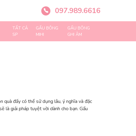
097.989.6616
TẤT CẢ
GẤU BÔNG
GẤU BÔNG
SP
MIHI
GHI ÂM
n quà đấy có thể sử dụng lâu, ý nghĩa và đặc
sẽ là giải pháp tuyệt vời dành cho bạn. Gấu