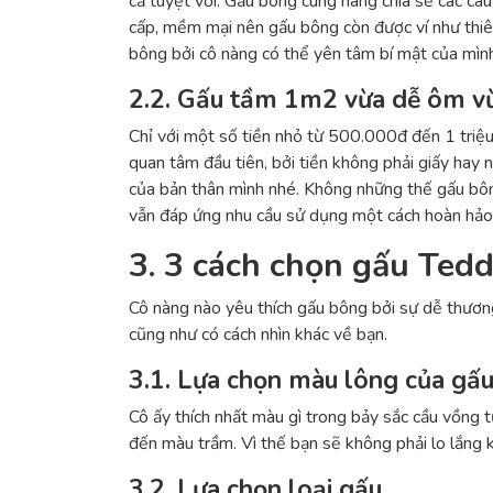
cả tuyệt vời. Gấu bông cùng nàng chia sẻ các câ
cấp, mềm mại nên gấu bông còn được ví như thiên
bông bởi cô nàng có thể yên tâm bí mật của mình
2.2. Gấu tầm 1m2 vừa dễ ôm v
Chỉ với một số tiền nhỏ từ 500.000đ đến 1 triệ
quan tâm đầu tiên, bởi tiền không phải giấy hay
của bản thân mình nhé. Không những thế gấu bô
vẫn đáp ứng nhu cầu sử dụng một cách hoàn hảo
3. 3 cách chọn gấu Ted
Cô nàng nào yêu thích gấu bông bởi sự dễ thương
cũng như có cách nhìn khác về bạn.
3.1. Lựa chọn màu lông của gấ
Cô ấy thích nhất màu gì trong bảy sắc cầu vồng
đến màu trầm. Vì thế bạn sẽ không phải lo lắng
3.2. Lựa chọn loại gấu