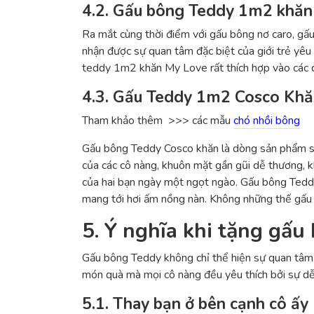
4.2. Gấu bông Teddy 1m2 khă
Ra mắt cùng thời điểm với gấu bông nơ caro, g
nhận được sự quan tâm đặc biệt của giới trẻ yêu
teddy 1m2 khăn My Love rất thích hợp vào các dị
4.3. Gấu Teddy 1m2 Cosco Kh
Tham khảo thêm >>> các mẫu
chó nhồi bông
Gấu bông Teddy Cosco khăn là dòng sản phẩm sẽ 
của các cô nàng, khuôn mặt gần gũi dễ thương, 
của hai bạn ngày một ngọt ngào. Gấu bông Teddy
mang tới hơi ấm nồng nàn. Không những thế gấu 
5. Ý nghĩa khi tặng gấ
Gấu bông Teddy không chỉ thể hiện sự quan tâm,
món quà mà mọi cô nàng đều yêu thích bởi sự dễ
5.1. Thay bạn ở bên cạnh cô ấy