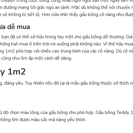
u chuyện trong cuộc sống, cùng nhau nghỉ ngơi sau một ngày làm vi
 đường mang tới giấc ngủ an lành. Mặc dù không thể nói chuyện n
 sẽ không bị tiết lộ. Hơn nữa nhìn thấy gấu bông cô nàng như đượ
ừa dễ mua
u bạn đã có thể sở hữu trong tay một chú gấu bông dễ thương. Giá
 những hạt mưa ở trên trời rơi xuống phải không nào. Vì thế hãy m
ng 1m2 phù hợp với chiều cao trung bình của các cô nàng. Dù cô
 cũng như ôm ấp một cách dễ dàng.
dy 1m2
, đáng yêu. Tuy nhiên nếu đó lại là mẫu gấu bông thuộc sở thích c
u
 từ đó chọn màu lông của gấu bông cho phù hợp. Gấu bông Teddy 
 không tìm được màu sắc mà nàng yêu thích.