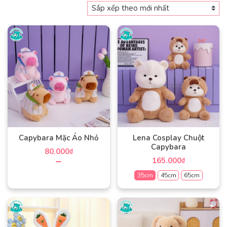
xếp
theo
mới
nhất
Capybara Mặc Áo Nhỏ
Lena Cosplay Chuột
Capybara
80.000
₫
165.000
₫
Sản
35cm
45cm
65cm
phẩm
Sản
này
phẩm
có
này
nhiều
có