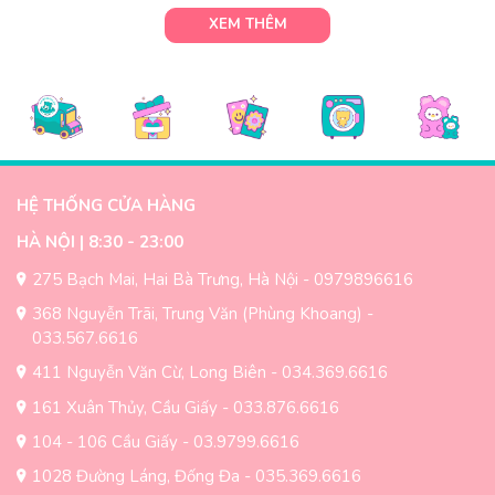
XEM THÊM
HỆ THỐNG CỬA HÀNG
HÀ NỘI | 8:30 - 23:00
275 Bạch Mai, Hai Bà Trưng, Hà Nội - 0979896616
368 Nguyễn Trãi, Trung Văn (Phùng Khoang) -
033.567.6616
411 Nguyễn Văn Cừ, Long Biên - 034.369.6616
161 Xuân Thủy, Cầu Giấy - 033.876.6616
104 - 106 Cầu Giấy - 03.9799.6616
1028 Đường Láng, Đống Đa - 035.369.6616