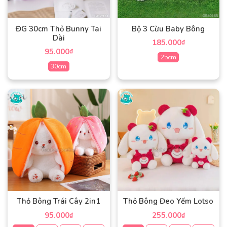
tùy
chọn
chọn
có
có
thể
ĐG 30cm Thỏ Bunny Tai
Bộ 3 Cừu Baby Bông
thể
được
Dài
185.000
₫
được
chọn
95.000
₫
chọn
25cm
trên
30cm
trên
trang
Sản
trang
sản
Sản
phẩm
sản
phẩm
phẩm
này
phẩm
này
có
có
nhiều
nhiều
biến
biến
thể.
thể.
Các
Các
tùy
tùy
chọn
chọn
có
có
thể
Thỏ Bông Trái Cây 2in1
Thỏ Bông Đeo Yếm Lotso
thể
được
95.000
255.000
₫
₫
được
chọn